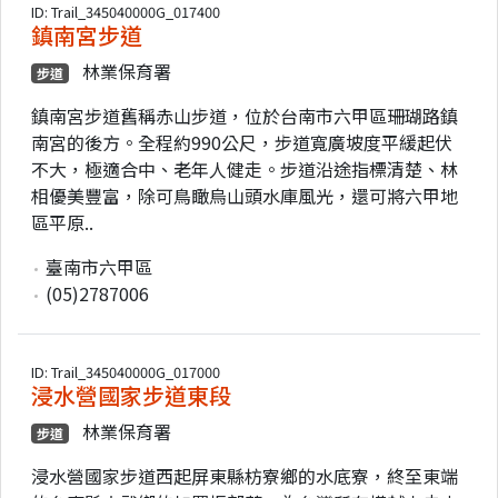
ID: Trail_345040000G_017400
鎮南宮步道
林業保育署
步道
鎮南宮步道舊稱赤山步道，位於台南市六甲區珊瑚路鎮
南宮的後方。全程約990公尺，步道寬廣坡度平緩起伏
不大，極適合中、老年人健走。步道沿途指標清楚、林
相優美豐富，除可鳥瞰烏山頭水庫風光，還可將六甲地
區平原..
臺南市六甲區
(05)2787006
ID: Trail_345040000G_017000
浸水營國家步道東段
林業保育署
步道
浸水營國家步道西起屏東縣枋寮鄉的水底寮，終至東端