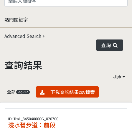
熱門關鍵字
Advanced Search
查詢
查詢結果
排序
資料下載
下載查詢結果csv檔案
全部
27,377
ID: Trail_345040000G_020700
浸水營步道：前段