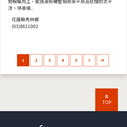
勢蜿蜒而上，能逐漸俯瞰整個奇萊平原及壯闊的太平
洋。停車場..
花蓮縣秀林鄉
(03)8611002
1
2
3
4
5
TOP