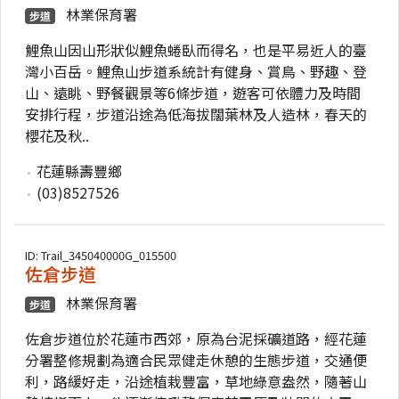
林業保育署
步道
鯉魚山因山形狀似鯉魚蜷臥而得名，也是平易近人的臺
灣小百岳。鯉魚山步道系統計有健身、賞鳥、野趣、登
山、遠眺、野餐觀景等6條步道，遊客可依體力及時間
安排行程，步道沿途為低海拔闊葉林及人造林，春天的
櫻花及秋..
花蓮縣壽豐鄉
(03)8527526
ID: Trail_345040000G_015500
佐倉步道
林業保育署
步道
佐倉步道位於花蓮市西郊，原為台泥採礦道路，經花蓮
分署整修規劃為適合民眾健走休憩的生態步道，交通便
利，路緩好走，沿途植栽豐富，草地綠意盎然，隨著山