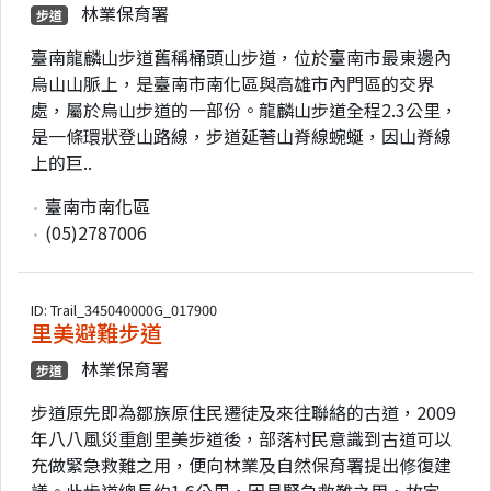
林業保育署
步道
臺南龍麟山步道舊稱桶頭山步道，位於臺南市最東邊內
烏山山脈上，是臺南市南化區與高雄市內門區的交界
處，屬於烏山步道的一部份。龍麟山步道全程2.3公里，
是一條環狀登山路線，步道延著山脊線蜿蜒，因山脊線
上的巨..
臺南市南化區
(05)2787006
ID: Trail_345040000G_017900
里美避難步道
林業保育署
步道
步道原先即為鄒族原住民遷徒及來往聯絡的古道，2009
年八八風災重創里美步道後，部落村民意識到古道可以
充做緊急救難之用，便向林業及自然保育署提出修復建
議。此步道總長約1.6公里，因具緊急救難之用，故定