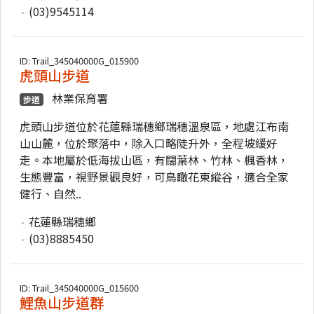
(03)9545114
ID: Trail_345040000G_015900
虎頭山步道
林業保育署
步道
虎頭山步道位於花蓮縣瑞穗鄉瑞穗溫泉區，地處江布南
山山麓，位於聚落中，除入口略陡升外，全程坡緩好
走。本地屬於低海拔山區，有闊葉林、竹林、楓香林，
生態豐富，視野景觀良好，可鳥瞰花東縱谷，適合全家
健行、自然..
花蓮縣瑞穗鄉
(03)8885450
ID: Trail_345040000G_015600
鯉魚山步道群