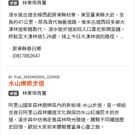
林業保育署
步道
浸水營古道全線西起屏東縣枋寮，東至臺東縣大武，全
長約47公里，原為清代撫番道路，後來古道西段多被大
漢林道新路取代。 浸水營步道前段入口靠近新開苗圃，
終點至大漢林道5.2K處，接上今日大漢林道的路徑。 ..
屏東縣春日鄉
(08)7882647
ID: Trail_345040000G_020000
水山療癒步道
林業保育署
步道
阿里山國家森林遊樂區內的新秘境-水山步道，是一條結
合昔日阿里山森林鐵道文化與探訪水山紅檜巨木的步
道，漫步其中彷彿走進森林時光隧道，體驗不同鐵道歷
史回憶，歡迎大家前來體驗豐富身心靈之旅。