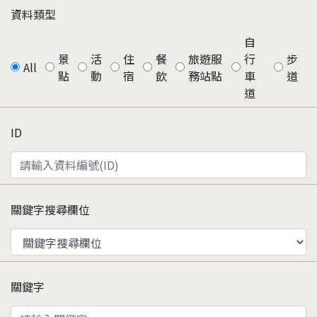
資料類型
自
景
活
住
餐
旅遊服
行
步
All
點
動
宿
飲
務站點
車
道
道
ID
關鍵字搜尋欄位
關鍵字