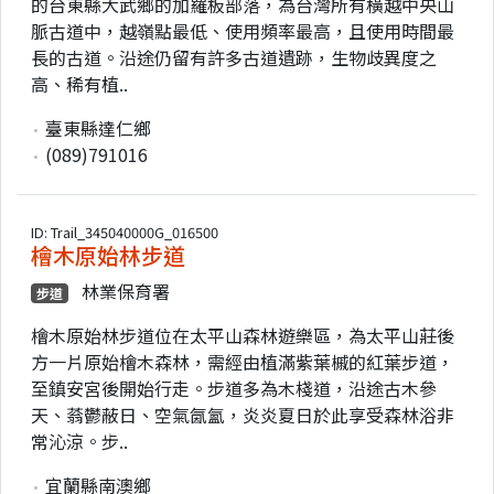
的台東縣大武鄉的加羅板部落，為台灣所有橫越中央山
脈古道中，越嶺點最低、使用頻率最高，且使用時間最
長的古道。沿途仍留有許多古道遺跡，生物歧異度之
高、稀有植..
臺東縣達仁鄉
(089)791016
ID: Trail_345040000G_016500
檜木原始林步道
林業保育署
步道
檜木原始林步道位在太平山森林遊樂區，為太平山莊後
方一片原始檜木森林，需經由植滿紫葉槭的紅葉步道，
至鎮安宮後開始行走。步道多為木棧道，沿途古木參
天、蓊鬱蔽日、空氣氤氳，炎炎夏日於此享受森林浴非
常沁涼。步..
宜蘭縣南澳鄉