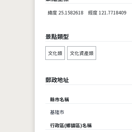
緯度 25.1582618
經度 121.7718409
景點類型
文化類
文化資產類
郵政地址
縣市名稱
基隆市
行政區(鄉鎮區)名稱