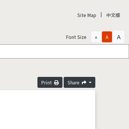
|
Site Map
中文版
A
Font Size
A
A
Print
Share