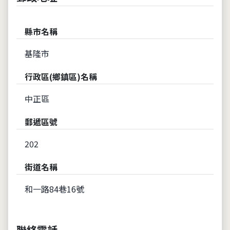
縣市名稱
基隆市
行政區(鄉鎮區)名稱
中正區
郵遞區號
202
街道名稱
和一路84巷16號
聯絡電話