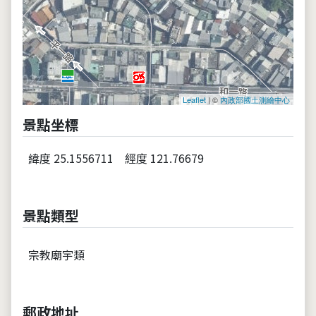
Leaflet
| ©
內政部國土測繪中心
景點坐標
緯度 25.1556711
經度 121.76679
景點類型
宗教廟宇類
郵政地址