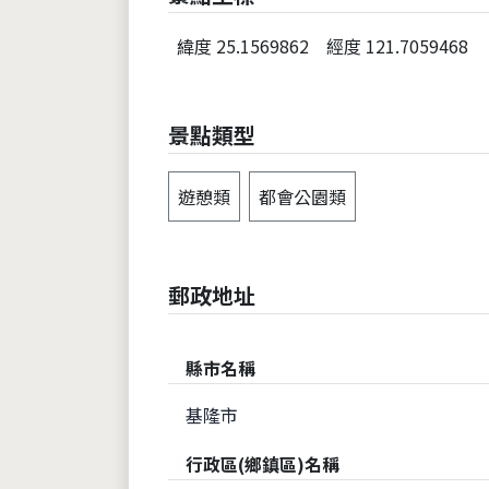
緯度 25.1569862
經度 121.7059468
景點類型
遊憩類
都會公園類
郵政地址
縣市名稱
基隆市
行政區(鄉鎮區)名稱