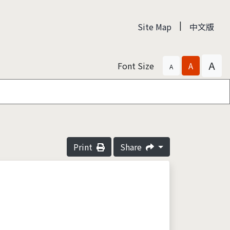
|
Site Map
中文版
A
Font Size
A
A
Print
Share