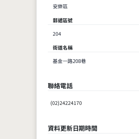
安樂區
郵遞區號
204
街道名稱
基金一路208巷
聯絡電話
(02)24224170
資料更新日期時間