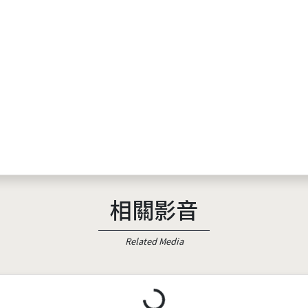
相關影音
Related Media
Loading...