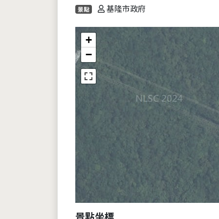
基隆市政府
景點
+
−
景點坐標