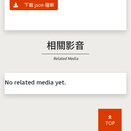
下載 json 檔案
相關影音
Related Media
No related media yet.
TOP