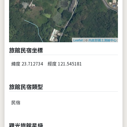
Leaflet
| ©
內政部國土測繪中心
旅館民宿坐標
緯度 23.712734
經度 121.545181
旅館民宿類型
民宿
觀光旅館星級