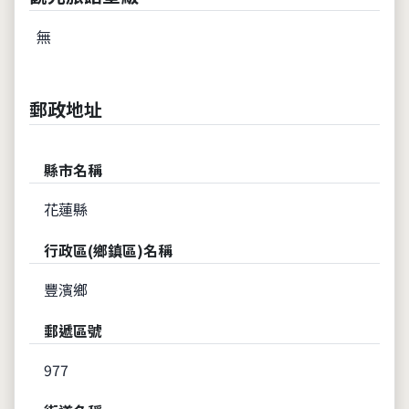
無
郵政地址
縣市名稱
花蓮縣
行政區(鄉鎮區)名稱
豐濱鄉
郵遞區號
977