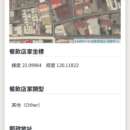
Leaflet
| ©
內政部國土測繪中心
餐飲店家坐標
緯度 23.09964
經度 120.11822
餐飲店家類型
其他（Other）
郵政地址