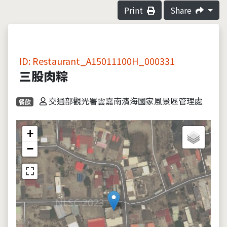
Print
Share
ID: Restaurant_A15011100H_000331
三股肉粽
交通部觀光署雲嘉南濱海國家風景區管理處
餐飲
+
−