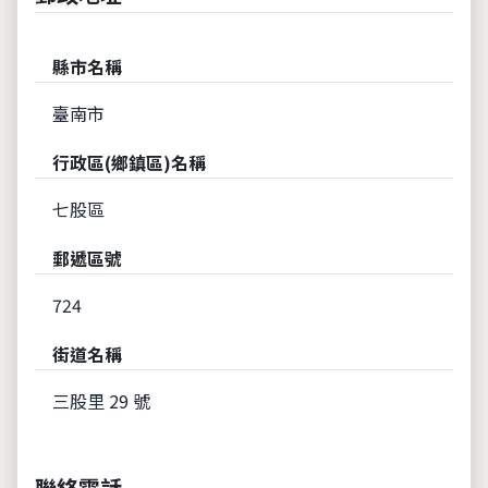
縣市名稱
臺南市
行政區(鄉鎮區)名稱
七股區
郵遞區號
724
街道名稱
三股里 29 號
聯絡電話