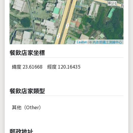
Leaflet
| ©
內政部國土測繪中心
餐飲店家坐標
緯度 23.61668
經度 120.16435
餐飲店家類型
其他（Other）
郵政地址