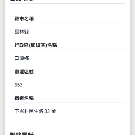
縣市名稱
雲林縣
行政區(鄉鎮區)名稱
口湖鄉
郵遞區號
653
街道名稱
下崙村民生路 33 號
聯絡電話