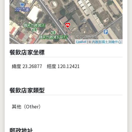
Leaflet
| ©
內政部國土測繪中心
餐飲店家坐標
緯度 23.26877
經度 120.12421
餐飲店家類型
其他（Other）
郵政地址