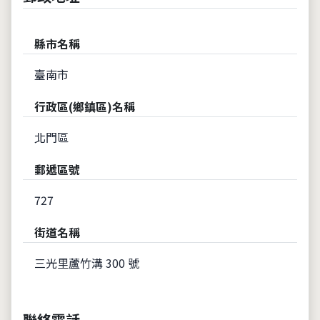
縣市名稱
臺南市
行政區(鄉鎮區)名稱
北門區
郵遞區號
727
街道名稱
三光里蘆竹溝 300 號
聯絡電話