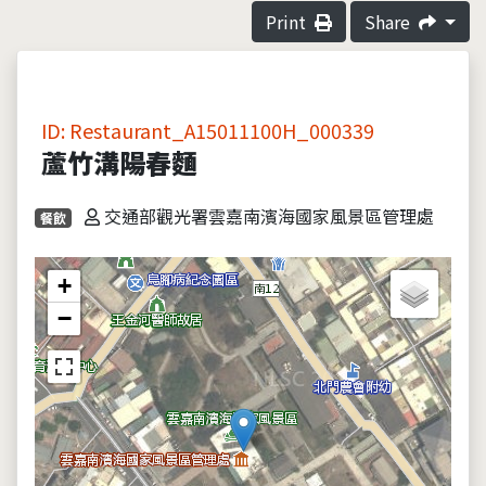
Print
Share
ID: Restaurant_A15011100H_000339
蘆竹溝陽春麵
交通部觀光署雲嘉南濱海國家風景區管理處
餐飲
+
−