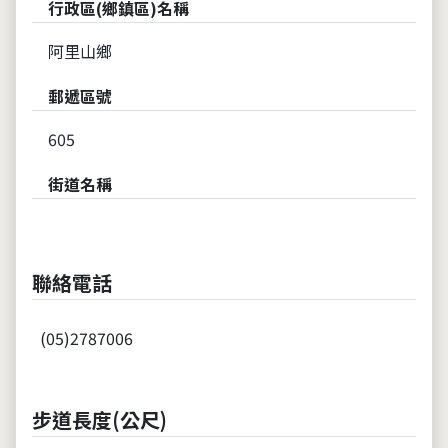
行政區(鄉鎮區)名稱
阿里山鄉
郵遞區號
605
街道名稱
聯絡電話
(05)2787006
步道長度(公尺)