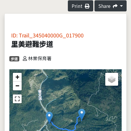
Print
Share
ID: Trail_345040000G_017900
里美避難步道
林業保育署
步道
+
−