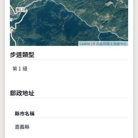
Leaflet
| ©
內政部國土測繪中心
步道類型
第 1 級
郵政地址
縣市名稱
嘉義縣