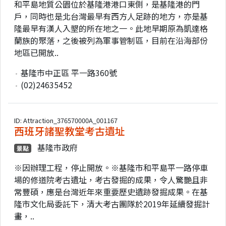
和平島地質公園位於基隆港港口東側，是基隆港的門
戶，同時也是北台灣最早有西方人足跡的地方，亦是基
隆最早有漢人入墾的所在地之一。此地早期原為凱達格
蘭族的聚落，之後被列為軍事管制區，目前在沿海部份
地區已開放..
基隆市中正區 平一路360號
(02)24635452
ID: Attraction_376570000A_001167
西班牙諸聖教堂考古遺址
基隆市政府
景點
※因辦理工程，停止開放。※基隆市和平島平一路停車
場的修道院考古遺址，考古發掘的成果，令人驚艷且非
常豐碩，應是台灣近年來重要歷史遺跡發掘成果。在基
隆市文化局委託下，清大考古團隊於2019年延續發掘計
畫，..