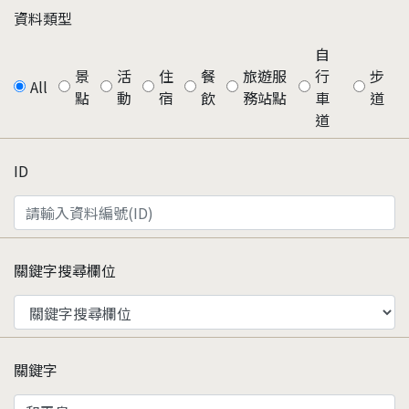
資料類型
自
景
活
住
餐
旅遊服
行
步
All
點
動
宿
飲
務站點
車
道
道
ID
關鍵字搜尋欄位
關鍵字