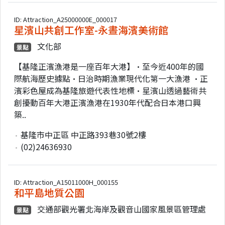
ID: Attraction_A25000000E_000017
星濱山共創工作室-永晝海濱美術館
文化部
景點
【基隆正濱漁港是一座百年大港】•至今近400年的國
際航海歷史據點•日治時期漁業現代化第一大漁港 •正
濱彩色屋成為基隆旅遊代表性地標•星濱山透過藝術共
創擾動百年大港正濱漁港在1930年代配合日本港口興
築..
基隆市中正區 中正路393巷30號2樓
(02)24636930
ID: Attraction_A15011000H_000155
和平島地質公園
交通部觀光署北海岸及觀音山國家風景區管理處
景點