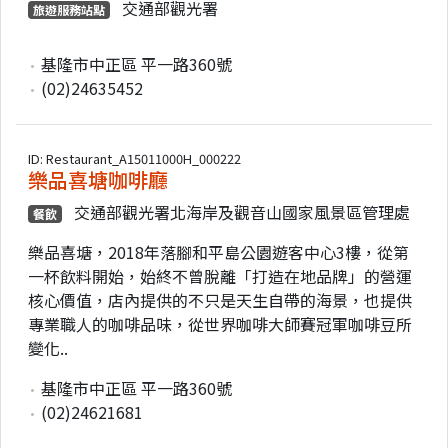
交通部觀光署
旅遊服務站點
基隆市中正區 平一路360號
(02)24635452
ID: Restaurant_A15011000H_000222
樂品喜塘咖啡廳
交通部觀光署北海岸及觀音山國家風景區管理處
餐飲
樂品喜塘，2018年落腳和平島公園遊客中心3樓，從第
一杯飲料開始，始終不曾脫離「打造在地品牌」的營運
核心價值，店內提供的不只是天生自帶的海景，也提供
專業職人的咖啡品味，從世界咖啡大師賽冠軍咖啡豆所
變化..
基隆市中正區 平一路360號
(02)24621681