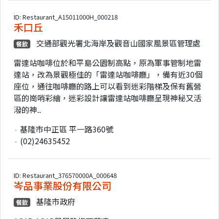
ID: Restaurant_A15011000H_000218
禾口丘
交通部觀光署北海岸及觀音山國家風景區管理處
餐飲
雷達站咖啡位於和平島公園制高點，原為軍事管制地雷
達站，改為景觀極佳的「雷達站咖啡廳」，備有近30個
座位，通往咖啡廳的路上可以看到迷彩階梯及保有舊營
區的崗哨彩繪，迷彩設計讓雷達站咖啡廳呈現神秘又活
潑的神..
基隆市中正區 平一路360號
(02)24635452
ID: Restaurant_376570000A_000648
岑品事業股份有限公司
基隆市政府
餐飲