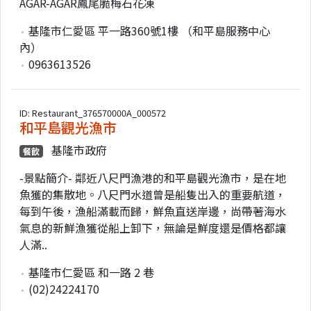
AGAR-AGAR鳳尾脆梅石花凍
基隆市仁愛區 平一路360號1樓 （和平島服務中心
內）
0963613526
ID: Restaurant_376570000A_000572
和平島觀光漁市
基隆市政府
餐飲
-景點簡介- 鄰近八尺門漁港的和平島觀光漁市，是在地
魚獲的集散地。八尺門水道曾是船隻出入的重要航道，
每到午後，漁船滿載而歸，鮮魚直送岸邊，尚帶著海水
氣息的新鮮漁獲從船上卸下，無論是鮮度還是價格都讓
人滿..
基隆市仁愛區 和一路 2 巷
(02)24224170