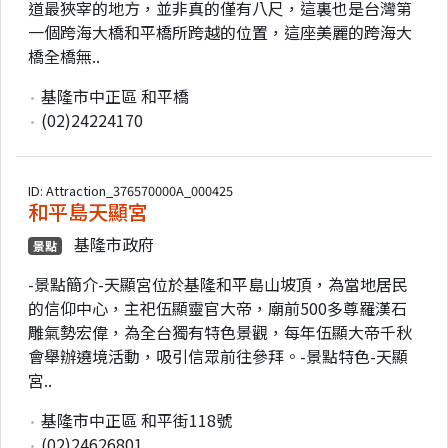
道最狹宰的地方，並非真的僅有八尺，這裏也是台灣第
一個跨海大橋和平橋所跨越的位置，這座美麗的跨海大
橋全橋無..
基隆市中正區 和平橋
(02)24224170
ID: Attraction_376570000A_000425
和平島天顯宮
基隆市政府
景點
-景點簡介-天顯宮位於基隆和平島山坡頂，為當地居民
的信仰中心，主祀伍顯靈官大帝，廟前500多尊羅漢石
雕氣勢宏偉，為全台獨有特色景觀，每年伍顯大帝千秋
會舉辦遶境活動，吸引信眾前往參拜。-景點特色-天顯
宮..
基隆市中正區 和平街118號
(02)24626801