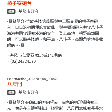
槓子寮砲台
基隆市政府
景點
-景點簡介-位於基隆信義區與中正區交界的槓子寮砲
台，自日治初期便屹立於此，與牛稠嶺砲台共守八斗子
海港共同守護著外港的安全，登上高地，視野豁然開
朗，可以將基隆嶼、和平島、八斗子、鼻頭角等地盡收
眼底。-景..
基隆市仁愛區 教忠街141巷底
(02)24224170
ID: Attraction_376570000A_000428
八尺門
基隆市政府
景點
-景點簡介-向海口的方向望去，白色的拱形橋映著天
光，像是在天邊輕劃出一道雲彩，八尺門意味著長長水