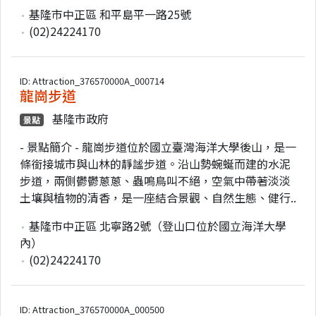
基隆市中正區 和平島平一路25號
(02)24224170
ID: Attraction_376570000A_000714
龍崗步道
基隆市政府
景點
- 景點簡介 - 龍崗步道位於國立臺灣海洋大學後山，是一
條銜接城市與山林的靜謐步道。沿山勢蜿蜒而建的水泥
步道，兩側鬱鬱蔥蔥、蟲鳴鳥叫不絕，空氣中帶著淡淡
土壤與植物的清香，是一座結合景觀、自然生態、健行..
基隆市中正區 北寧路2號（登山口位於國立海洋大學
內）
(02)24224170
ID: Attraction_376570000A_000500