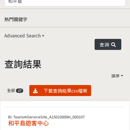
熱門關鍵字
Advanced Search
查詢
查詢結果
排序
資料下載
下載查詢結果csv檔案
全部
17
ID: TourismServiceSite_A15010000H_000107
和平島遊客中心