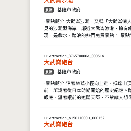
基隆市政府
景點
-景點簡介-大武崙沙灘，又稱「大武崙情
見的沙灘型海岸，鄰近大武崙漁港，擁有
現，是戲水、踏浪的熱門免費景點。-景點特
ID: Attraction_376570000A_000514
大武崙砲台
基隆市政府
景點
-景點簡介-沿著林蔭小徑向上走，抵達山
前，訴說著從日本時期開始的歷史記憶。
眼底，望著眼前的遼闊天際，不禁讓人想像
ID: Attraction_A15011000H_000152
大武崙砲台