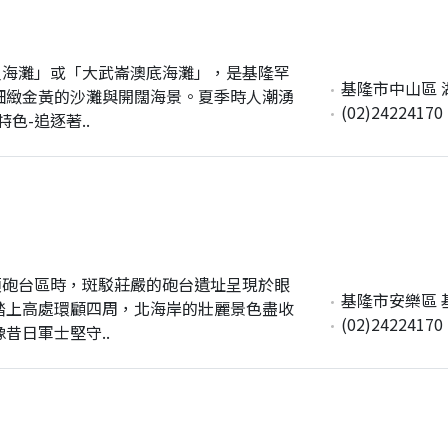
人海灘」或「大武崙澳底海灘」，是基隆罕
基隆市中山區 
細緻金黃的沙灘與開闊海景。夏季時人潮湧
(02)24224170
色-追逐著..
頂砲台區時，斑駁莊嚴的砲台遺址呈現於眼
基隆市安樂區 
踏上高處環顧四周，北海岸的壯麗景色盡收
(02)24224170
昔日軍士堅守..