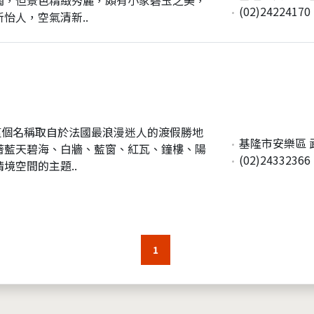
(02)24224170
怡人，空氣清新..
這個名稱取自於法國最浪漫迷人的渡假勝地
基隆市安樂區 
著藍天碧海、白牆、藍窗、紅瓦、鐘樓、陽
(02)24332366
境空間的主題..
1