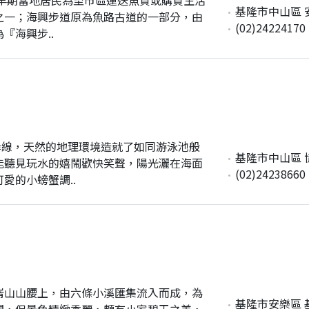
基隆市中山區 
之一；海興步道原為魚路古道的一部分，由
(02)24224170
『海興步..
岸線，天然的地理環境造就了如同游泳池般
基隆市中山區 
能聽見玩水的嬉鬧歡快笑聲，陽光灑在海面
(02)24238660
愛的小螃蟹調..
崙山山腰上，由六條小溪匯集流入而成，為
基隆市安樂區 
闊，但景色精緻秀麗，頗有小家碧玉之美，