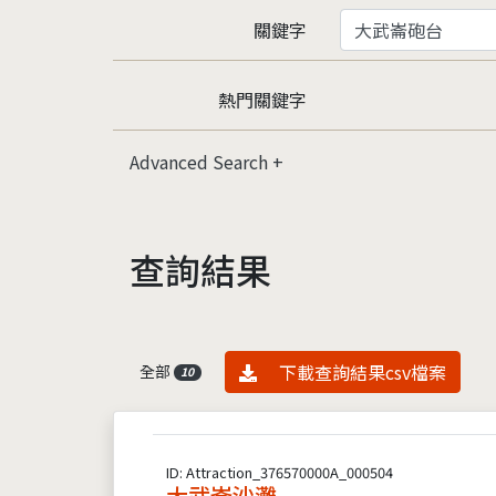
關鍵字
熱門關鍵字
Advanced Search
查詢結果
資料下載
下載查詢結果csv檔案
全部
10
ID: Attraction_376570000A_000504
大武崙沙灘