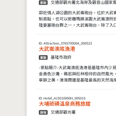
交通部觀光署北海岸及觀音山國家
景點
鄰近情人湖公園的大武崙砲台，位於大武
制高點，也可以俯瞰瑪鋉溪跟大武崙澳附
隆要塞砲台群之一。大武崙砲台，除了入口
ID: Attraction_376570000A_000523
大武崙澳底漁港
基隆市政府
景點
-景點簡介-大武崙澳底漁港是基隆市內少
金黃色沙灘、礁岩與松林相伴的自然風光
寧靜之美。港灣周邊是基隆最長的天然海岸
ID: Hotel_A15010000H_005015
大埔硫磺溫泉商務旅舘
交通部觀光署
旅宿