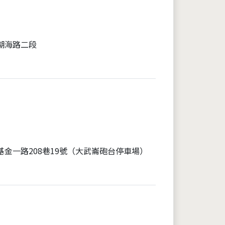
湖海路二段
基金一路208巷19號（大武崙砲台停車場）