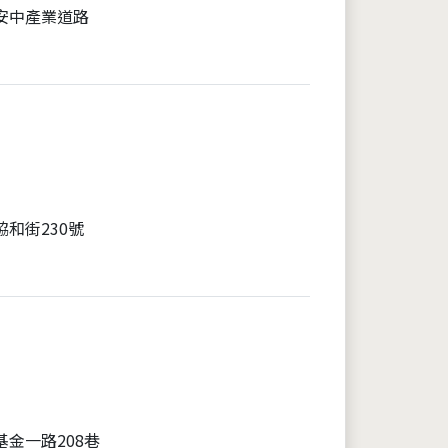
安中產業道路
協和街230號
基金一路208巷