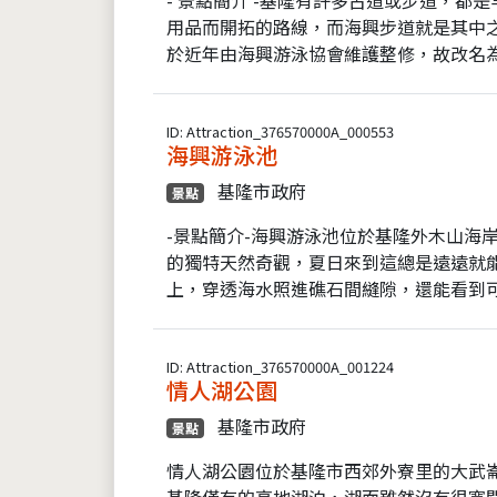
用品而開拓的路線，而海興步道就是其中
於近年由海興游泳協會維護整修，故改名為
ID: Attraction_376570000A_000553
海興游泳池
基隆市政府
景點
-景點簡介-海興游泳池位於基隆外木山海
的獨特天然奇觀，夏日來到這總是遠遠就
上，穿透海水照進礁石間縫隙，還能看到可
ID: Attraction_376570000A_001224
情人湖公園
基隆市政府
景點
情人湖公園位於基隆市西郊外寮里的大武
基隆僅有的高地湖泊，湖面雖然沒有很寬