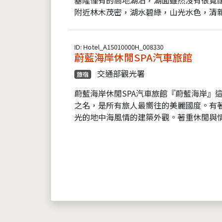
附近林木茂密，湖水碧綠，山光水色，清新
ID: Hotel_A15010000H_008330
蔚藍海岸休閒SPA汽車旅館
交通部觀光署
旅宿
蔚藍海岸休閒SPA汽車旅館『蔚藍海岸』
之名，是所有旅人最嚮往的美麗國度。有
光的地中海風情的建築外觀。著重休閒與情