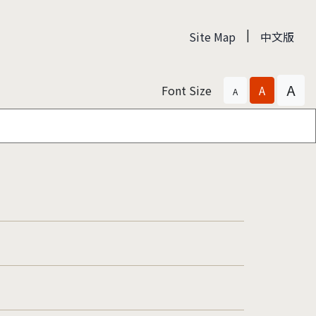
|
Site Map
中文版
A
Font Size
A
A