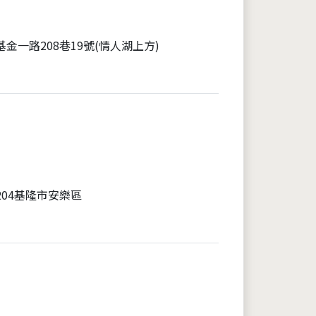
金一路208巷19號(情人湖上方)
204基隆市安樂區