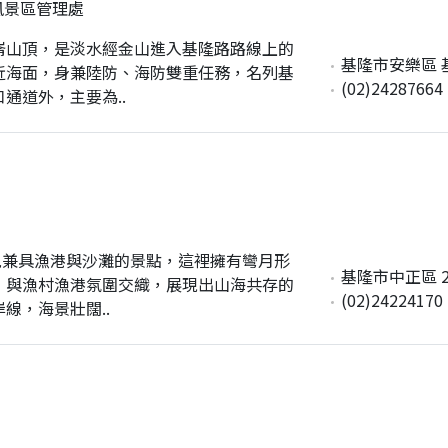
風景區管理處
崙山頂，是淡水經金山進入基隆路路線上的
基隆市安樂區 基
近海面，身兼陸防、海防雙重任務，名列基
(02)24287664
通道外，主要為..
見兼具漁港與沙灘的景點，這裡擁有彎月形
基隆市中正區 
，與漁村漁港氛圍交織，展現出山海共存的
(02)24224170
線，海景壯闊..