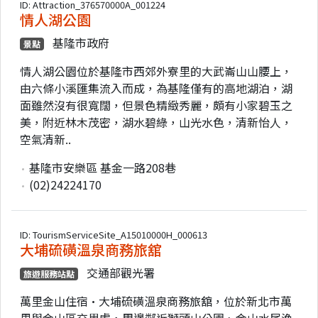
ID: Attraction_376570000A_001224
情人湖公園
基隆市政府
景點
情人湖公園位於基隆市西郊外寮里的大武崙山山腰上，
由六條小溪匯集流入而成，為基隆僅有的高地湖泊，湖
面雖然沒有很寬闊，但景色精緻秀麗，頗有小家碧玉之
美，附近林木茂密，湖水碧綠，山光水色，清新怡人，
空氣清新..
基隆市安樂區 基金一路208巷
(02)24224170
ID: TourismServiceSite_A15010000H_000613
大埔硫磺溫泉商務旅舘
交通部觀光署
旅遊服務站點
萬里金山住宿•大埔硫磺溫泉商務旅舘，位於新北市萬
里與金山區交界處，周邊鄰近獅頭山公園、金山水尾漁