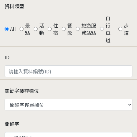
資料類型
自
景
活
住
餐
旅遊服
行
步
All
點
動
宿
飲
務站點
車
道
道
ID
關鍵字搜尋欄位
關鍵字