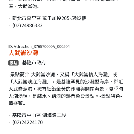
區、大武崙砲..
新北市萬里區 萬里加投205-5號2樓
(02)24986333
ID: Attraction_376570000A_000504
大武崙沙灘
基隆市政府
景點
-景點簡介-大武崙沙灘，又稱「大武崙情人海灘」或
「大武崙澳底海灘」，是基隆罕見的沙灘型海岸，鄰近
大武崙漁港，擁有細緻金黃的沙灘與開闊海景。夏季時
人潮湧現，是戲水、踏浪的熱門免費景點。-景點特色-
追逐著..
基隆市中山區 湖海路二段
(02)24224170