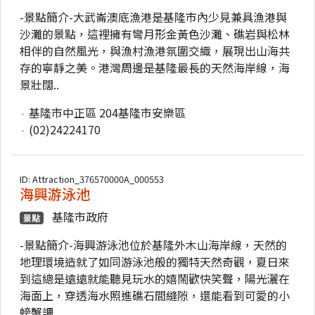
-景點簡介-大武崙澳底漁港是基隆市內少見兼具漁港與
沙灘的景點，這裡擁有彎月形金黃色沙灘、礁岩與松林
相伴的自然風光，與漁村漁港氛圍交織，展現出山海共
存的寧靜之美。港灣周邊是基隆最長的天然海岸線，海
景壯闊..
基隆市中正區 204基隆市安樂區
(02)24224170
ID: Attraction_376570000A_000553
海興游泳池
基隆市政府
景點
-景點簡介-海興游泳池位於基隆外木山海岸線，天然的
地理環境造就了如同游泳池般的獨特天然奇觀，夏日來
到這總是遠遠就能聽見玩水的嬉鬧歡快笑聲，陽光灑在
海面上，穿透海水照進礁石間縫隙，還能看到可愛的小
螃蟹調..