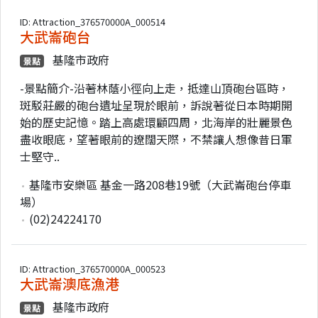
ID: Attraction_376570000A_000514
大武崙砲台
基隆市政府
景點
-景點簡介-沿著林蔭小徑向上走，抵達山頂砲台區時，
斑駁莊嚴的砲台遺址呈現於眼前，訴說著從日本時期開
始的歷史記憶。踏上高處環顧四周，北海岸的壯麗景色
盡收眼底，望著眼前的遼闊天際，不禁讓人想像昔日軍
士堅守..
基隆市安樂區 基金一路208巷19號（大武崙砲台停車
場）
(02)24224170
ID: Attraction_376570000A_000523
大武崙澳底漁港
基隆市政府
景點