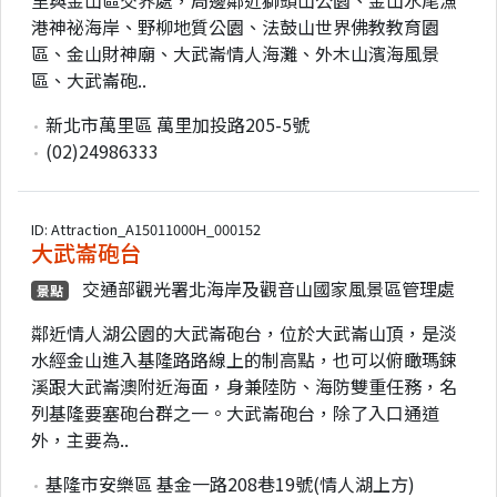
港神祕海岸、野柳地質公園、法鼓山世界佛教教育園
區、金山財神廟、大武崙情人海灘、外木山濱海風景
區、大武崙砲..
新北市萬里區 萬里加投路205-5號
(02)24986333
ID: Attraction_A15011000H_000152
大武崙砲台
交通部觀光署北海岸及觀音山國家風景區管理處
景點
鄰近情人湖公園的大武崙砲台，位於大武崙山頂，是淡
水經金山進入基隆路路線上的制高點，也可以俯瞰瑪鋉
溪跟大武崙澳附近海面，身兼陸防、海防雙重任務，名
列基隆要塞砲台群之一。大武崙砲台，除了入口通道
外，主要為..
基隆市安樂區 基金一路208巷19號(情人湖上方)