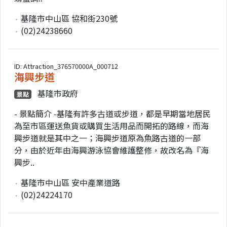
基隆市中山區 協和街230號
(02)24238660
ID: Attraction_376570000A_000712
海興步道
基隆市政府
景點
- 景點簡介 -基隆有許多古道或步道，都是早期當地居民
為至市區運送魚貨或購買生活用品而開拓的路線，而海
興步道就是其中之一；海興步道原為魚路古道的一部
分，由於近年由海興游泳協會維護整修，故改名為『海
興步..
基隆市中山區 安中產業道路
(02)24224170