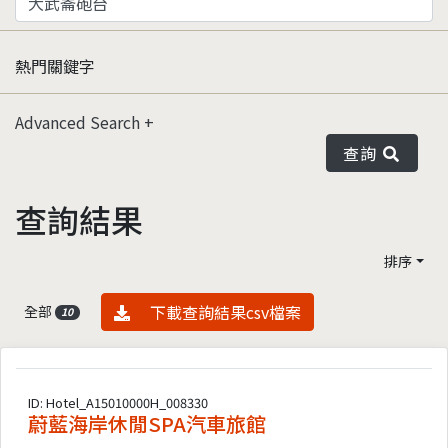
熱門關鍵字
Advanced Search
查詢
查詢結果
排序
資料下載
下載查詢結果csv檔案
全部
10
ID: Hotel_A15010000H_008330
蔚藍海岸休閒SPA汽車旅館