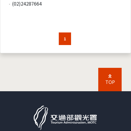
(02)24287664
1
TOP