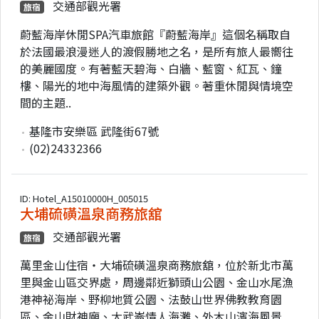
交通部觀光署
旅宿
蔚藍海岸休閒SPA汽車旅館『蔚藍海岸』這個名稱取自
於法國最浪漫迷人的渡假勝地之名，是所有旅人最嚮往
的美麗國度。有著藍天碧海、白牆、藍窗、紅瓦、鐘
樓、陽光的地中海風情的建築外觀。著重休閒與情境空
間的主題..
基隆市安樂區 武隆街67號
(02)24332366
ID: Hotel_A15010000H_005015
大埔硫磺溫泉商務旅舘
交通部觀光署
旅宿
萬里金山住宿‧大埔硫磺溫泉商務旅舘，位於新北市萬
里與金山區交界處，周邊鄰近獅頭山公園、金山水尾漁
港神祕海岸、野柳地質公園、法鼓山世界佛教教育園
區、金山財神廟、大武崙情人海灘、外木山濱海風景