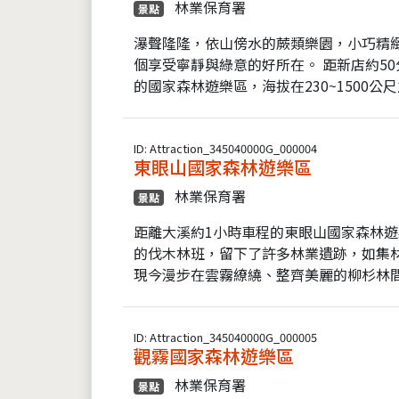
林業保育署
景點
瀑聲隆隆，依山傍水的蕨類樂園，小巧精
個享受寧靜與綠意的好所在。 距新店約5
的國家森林遊樂區，海拔在230~1500公尺之
ID: Attraction_345040000G_000004
東眼山國家森林遊樂區
林業保育署
景點
距離大溪約1小時車程的東眼山國家森林遊
的伐木林班，留下了許多林業遺跡，如集
現今漫步在雲霧繚繞、整齊美麗的柳杉林間
ID: Attraction_345040000G_000005
觀霧國家森林遊樂區
林業保育署
景點