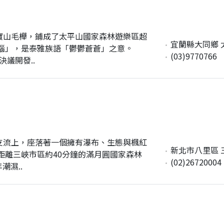
寶山毛櫸，鋪成了太平山國家森林遊樂區超
宜蘭縣大同鄉 
腦」，是泰雅族語「鬱鬱蒼蒼」之意。
(03)9770766
決議開發..
支流上，座落著一個擁有瀑布、生態與楓紅
新北市八里區 三
距離三峽市區約40分鐘的滿月圓國家森林
(02)26720004
潮濕..