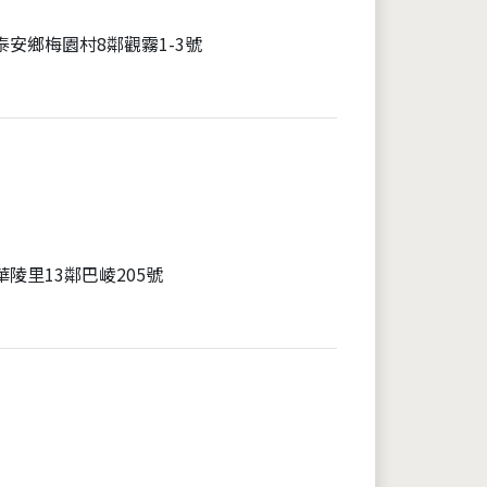
泰安鄉梅園村8鄰觀霧1-3號
陵里13鄰巴崚205號