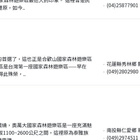
(04)25877901
原，如今..
的首選了，這也正是合歡山國家森林遊樂區
花蓮縣秀林鄉 
區是台灣第一座國家森林遊樂區——早在
(049)2802980
此殊榮，..
環繞，奧萬大國家森林遊樂區是一座充滿魅
南投縣仁愛鄉 
100~2600公尺之間，這裡原為泰雅族
(049)2974511
電建..