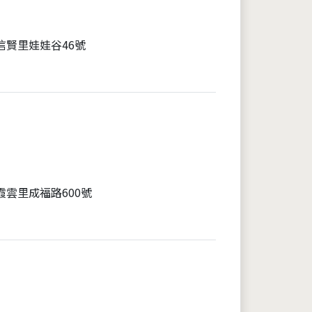
信賢里娃娃谷46號
霞雲里成福路600號