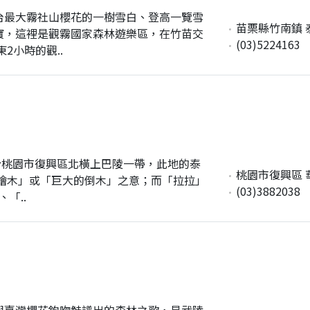
台最大霧社山櫻花的一樹雪白、登高一覽雪
苗栗縣竹南鎮 
寶，這裡是觀霧國家森林遊樂區，在竹苗交
(03)5224163
2小時的觀..
於桃園市復興區北橫上巴陵一帶，此地的泰
桃園市復興區 華
「檜木」或「巨大的倒木」之意；而「拉拉」
(03)3882038
「..
與臺灣櫻花鉤吻鮭譜出的森林之歌，是武陵