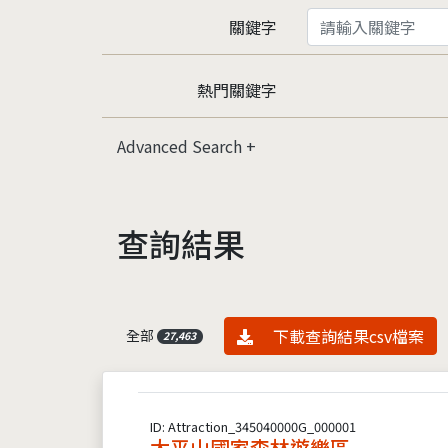
關鍵字
熱門關鍵字
Advanced Search
查詢結果
資料下載
下載查詢結果csv檔案
全部
27,463
ID: Attraction_345040000G_000001
太平山國家森林遊樂區