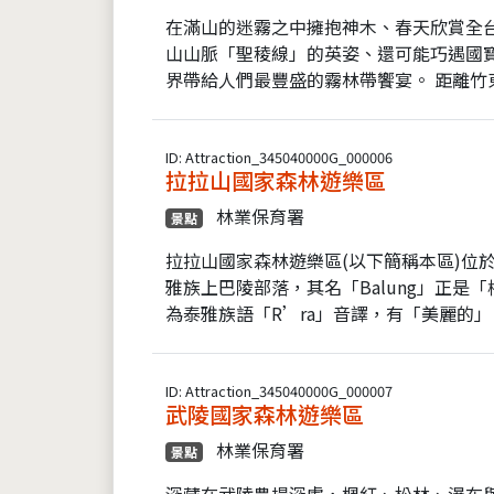
在滿山的迷霧之中擁抱神木、春天欣賞全
山山脈「聖稜線」的英姿、還可能巧遇國
界帶給人們最豐盛的霧林帶饗宴。 距離竹東
ID: Attraction_345040000G_000006
拉拉山國家森林遊樂區
林業保育署
景點
拉拉山國家森林遊樂區(以下簡稱本區)位
雅族上巴陵部落，其名「Balung」正是
為泰雅族語「R’ra」音譯，有「美麗的」、
ID: Attraction_345040000G_000007
武陵國家森林遊樂區
林業保育署
景點
深藏在武陵農場深處，楓紅、松林、瀑布