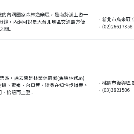
緻的內洞國家森林遊樂區，是南勢溪上游一
新北市烏來區 
0分鐘，內洞可說是大台北地區交通最方便
(02)26617358
間..
樂區，過去曾是林業保育署(舊稱林務局)
桃園市復興區 
材機、索道、台車等，隱身在知性步道旁。
(03)3821506
，拾級而上登..