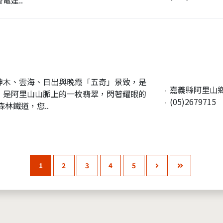
神木、雲海、日出與晚霞「五奇」景致，是
嘉義縣阿里山鄉
，是阿里山山脈上的一枚翡翠，閃著耀眼的
(05)2679715
林鐵道，您..
1
2
3
4
5