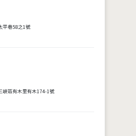
太平巷58之1號
峽區有木里有木174-1號