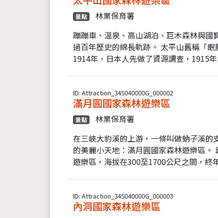
林業保育署
景點
蹦蹦車、溫泉、高山湖泊、巨木森林與國
過百年歷史的綿長軌跡。 太平山舊稱「眠
1914年，日本人先做了資源調查，1915年
ID: Attraction_345040000G_000002
滿月圓國家森林遊樂區
林業保育署
景點
在三峽大豹溪的上游，一條叫做蚋子溪的
的美麗小天地：滿月圓國家森林遊樂區。 
遊樂區，海拔在300至1700公尺之間，終年
ID: Attraction_345040000G_000003
內洞國家森林遊樂區