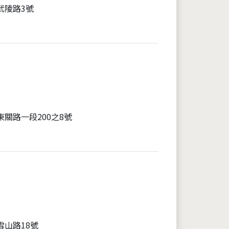
武陵路3號
東關路一段200之8號
雪山路18號