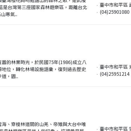
臺中市和平區 
這是台灣第三座國家森林遊樂區，距離台北
(04)25901080
山寒氣..
的林業時光，於民國75年(1986)成立八
臺中市和平區 
源地位，轉化林場設施語彙，復刻過去歷史
(04)25951214
道，園..
雲海、穿梭林道間的山羌、帝雉與大台中唯
臺中市和平區 
家森林遊樂區最迷人的印象。 這裡曾是民