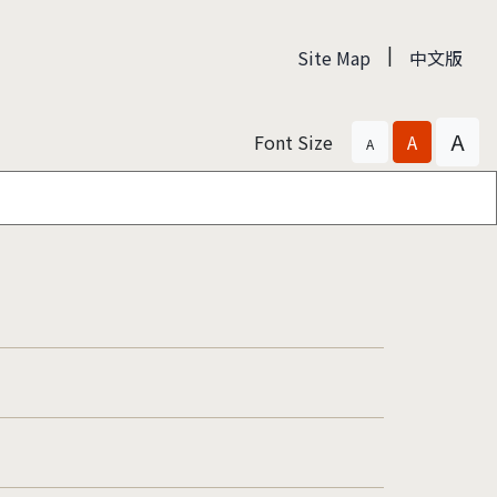
|
Site Map
中文版
A
Font Size
A
A