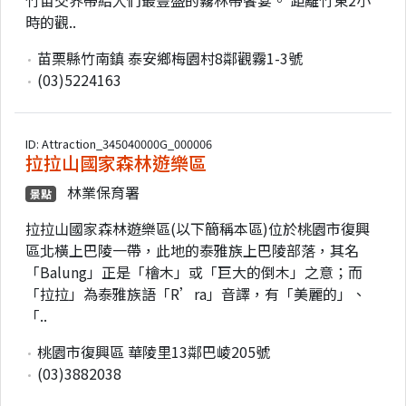
時的觀..
苗栗縣竹南鎮 泰安鄉梅園村8鄰觀霧1-3號
(03)5224163
ID: Attraction_345040000G_000006
拉拉山國家森林遊樂區
林業保育署
景點
拉拉山國家森林遊樂區(以下簡稱本區)位於桃園市復興
區北橫上巴陵一帶，此地的泰雅族上巴陵部落，其名
「Balung」正是「檜木」或「巨大的倒木」之意；而
「拉拉」為泰雅族語「R’ra」音譯，有「美麗的」、
「..
桃園市復興區 華陵里13鄰巴崚205號
(03)3882038