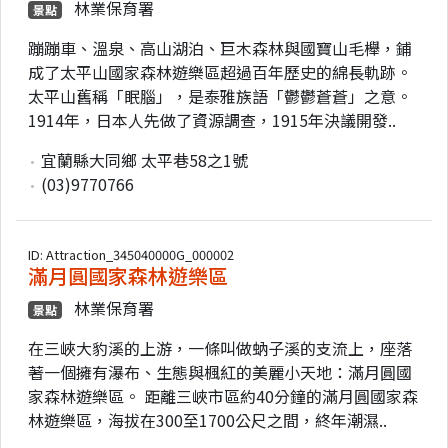
林業保育署
景點
蹦蹦車、溫泉、高山湖泊、巨木森林與國寶山毛櫸，鋪
成了太平山國家森林遊樂區超過百年歷史的綿長軌跡。
太平山舊稱「眠腦」，是泰雅族語「鬱鬱蒼蒼」之意。
1914年，日本人先做了資源調查，1915年決議開發..
宜蘭縣大同鄉 太平巷58之1號
(03)9770766
ID: Attraction_345040000G_000002
滿月圓國家森林遊樂區
林業保育署
景點
在三峽大豹溪的上游，一條叫做蚋子溪的支流上，座落
著一個擁有瀑布、生態與楓紅的美麗小天地：滿月圓國
家森林遊樂區。 距離三峽市區約40分鐘的滿月圓國家森
林遊樂區，海拔在300至1700公尺之間，終年潮濕..