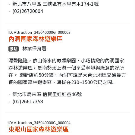
新北市八里區 三峽區有木里有木174-1號
(02)26720004
ID: Attraction_345040000G_000003
內洞國家森林遊樂區
林業保育署
景點
瀑聲隆隆，依山傍水的蕨類樂園，小巧精緻的內洞國家
森林遊樂區，是南勢溪上游一個享受寧靜與綠意的好所
在。 距新店約50分鐘，內洞可說是大台北地區交通最方
便的國家森林遊樂區，海拔在230~1500公尺之間..
新北市烏來區 信賢里娃娃谷46號
(02)26617358
ID: Attraction_345040000G_000004
東眼山國家森林遊樂區