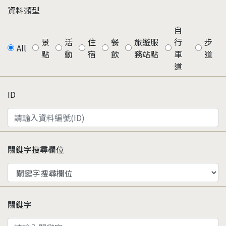
資料類型
自
景
活
住
餐
旅遊服
行
步
All
點
動
宿
飲
務站點
車
道
道
ID
關鍵字搜尋欄位
關鍵字