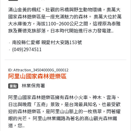
滿山金黃的楓紅、壯觀的吊橋與野生動物環繞，奧萬大
國家森林遊樂區是一座充滿魅力的森林。 奧萬大位於萬
大水庫後方，海拔1100~2600公尺之間，這裡原為泰雅
族及賽德克族部落，日本時代開始進行水力發電建..
南投縣仁愛鄉 親愛村大安路153號
(049)2974511
ID: Attraction_345040000G_000012
阿里山國家森林遊樂區
林業保育署
景點
阿里山國家森林遊樂區擁有森林小火車、神木、雲海、
日出與晚霞「五奇」景致，是台灣最具知名、也最受歡
迎的森林遊樂區，是阿里山山脈上的一枚翡翠，閃著耀
眼的光芒。 阿里山林業鐵路為著名的高山觀光森林鐵
道，您..