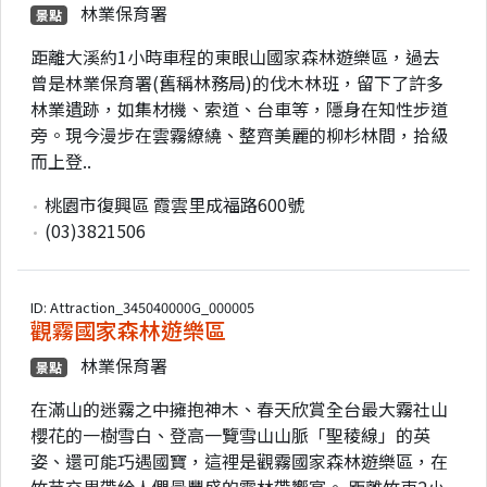
林業保育署
景點
距離大溪約1小時車程的東眼山國家森林遊樂區，過去
曾是林業保育署(舊稱林務局)的伐木林班，留下了許多
林業遺跡，如集材機、索道、台車等，隱身在知性步道
旁。現今漫步在雲霧繚繞、整齊美麗的柳杉林間，拾級
而上登..
桃園市復興區 霞雲里成福路600號
(03)3821506
ID: Attraction_345040000G_000005
觀霧國家森林遊樂區
林業保育署
景點
在滿山的迷霧之中擁抱神木、春天欣賞全台最大霧社山
櫻花的一樹雪白、登高一覽雪山山脈「聖稜線」的英
姿、還可能巧遇國寶，這裡是觀霧國家森林遊樂區，在
竹苗交界帶給人們最豐盛的霧林帶饗宴。 距離竹東2小