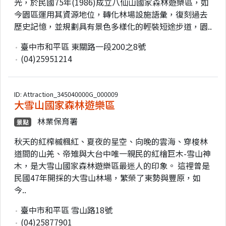
光，於民國75年(1986)成立八仙山國家森林遊樂區，如
今園區運用其資源地位，轉化林場設施語彙，復刻過去
歷史記憶，並規劃具有景色多樣化的輕裝短途步道，園..
臺中市和平區 東關路一段200之8號
(04)25951214
ID: Attraction_345040000G_000009
大雪山國家森林遊樂區
林業保育署
景點
秋天的紅榨槭楓紅、夏夜的星空、向晚的雲海、穿梭林
道間的山羌、帝雉與大台中唯一親民的紅檜巨木-雪山神
木，是大雪山國家森林遊樂區最迷人的印象。 這裡曾是
民國47年開採的大雪山林場，繁榮了東勢與豐原，如
今..
臺中市和平區 雪山路18號
(04)25877901