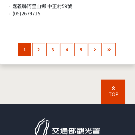
嘉義縣阿里山鄉 中正村59號
(05)2679715
1
2
3
4
5
TOP