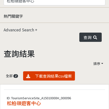
熱門關鍵字
Advanced Search
查詢
查詢結果
排序
資料下載
下載查詢結果csv檔案
全部
2
ID: TourismServiceSite_A15010000H_000096
松柏嶺遊客中心