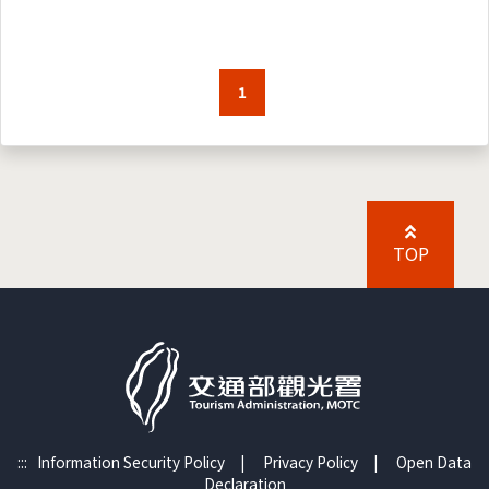
1
TOP
:::
Information Security Policy
|
Privacy Policy
|
Open Data
Declaration