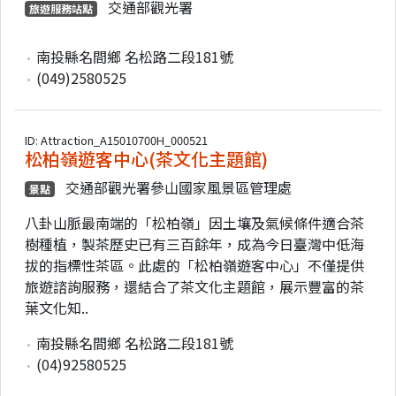
交通部觀光署
旅遊服務站點
南投縣名間鄉 名松路二段181號
(049)2580525
ID: Attraction_A15010700H_000521
松柏嶺遊客中心(茶文化主題館)
交通部觀光署參山國家風景區管理處
景點
八卦山脈最南端的「松柏嶺」因土壤及氣候條件適合茶
樹種植，製茶歷史已有三百餘年，成為今日臺灣中低海
拔的指標性茶區。此處的「松柏嶺遊客中心」不僅提供
旅遊諮詢服務，還結合了茶文化主題館，展示豐富的茶
葉文化知..
南投縣名間鄉 名松路二段181號
(04)92580525