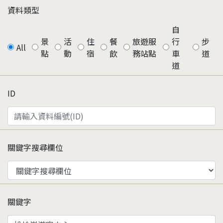
資料類型
自
景
活
住
餐
旅遊服
行
步
All
點
動
宿
飲
務站點
車
道
道
ID
關鍵字搜尋欄位
關鍵字