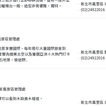
新北市萬里區 港東
如蠟燭台一般，造型非常優雅、獨特。
(02)24922016
風景區管理處
品質享譽國際，每年吸引大量國際旅客到
新北市萬里區 野
曾譽為媲美太空以及獲選亞洲十大熱門打卡
(02)24922016
地景，營造野..
家風景區管理處
標可以看到木麻黃木棧道。
新北市萬里區 港東