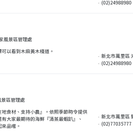
(02)24988980
家風景區管理處
標可以看到木麻黃木棧道。
新北市萬里區 港東
(02)24988980
房
風景區管理處
在地食材、支持小農』。依照季節時令提供
新北市萬里區 
還有大家最期待的海鮮『清蒸最蝦趴』、
(02)77035777
起來品嚐。