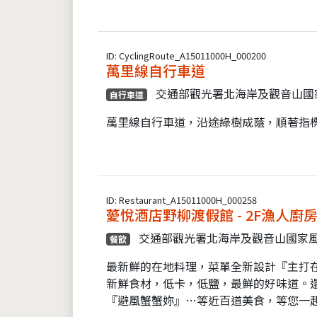
ID: CyclingRoute_A15011000H_000200
萬里線自行車道
交通部觀光署北海岸及觀音山國
自行車道
萬里線自行車道，沿途綠樹成蔭，順著指
ID: Restaurant_A15011000H_000258
薆悅酒店野柳渡假館 - 2F漁人廚
交通部觀光署北海岸及觀音山國家
餐飲
最新鮮的在地料理，菜單全新設計『主打
新鮮食材，低卡，低鹽，最鮮的好味道。
『避風蟹蟹妳』…等近百道美食，等您一