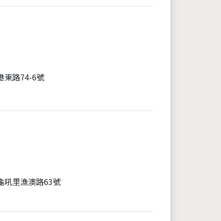
東路74-6號
龜吼里漁澳路63號