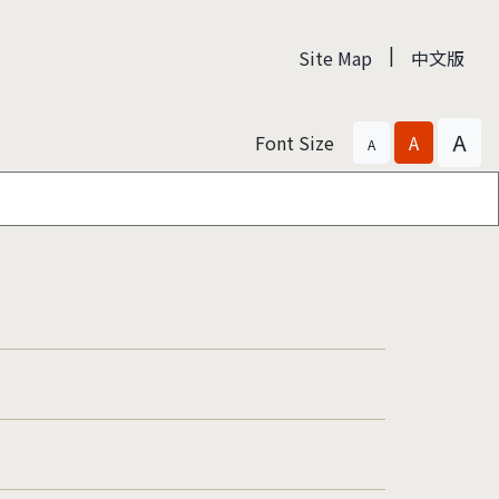
|
Site Map
中文版
A
Font Size
A
A