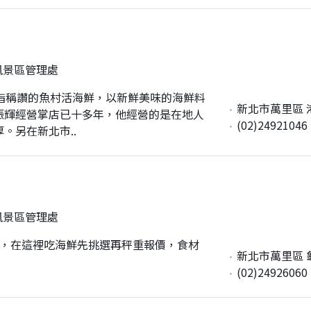
風景區管理處
指稱讚的魚村活海鮮，以新鮮美味的海鮮料
新北市萬里區 港
振輝經營掌店已十多年，他經營的是在地人
(02)24921046
。另在新北市..
風景區管理處
港，在這裡吃海鮮先挑選再秤重報價，食材
新北市萬里區 
(02)24926060