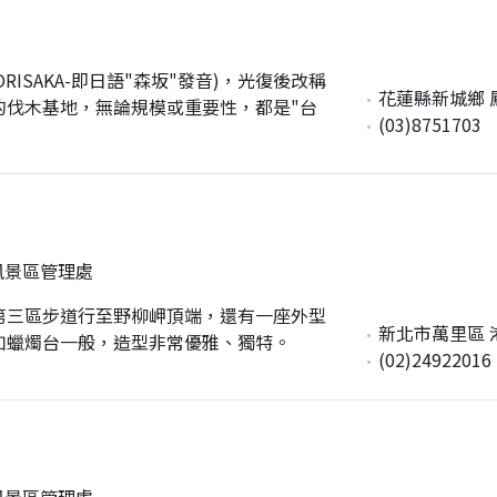
ISAKA-即日語"森坂"發音)，光復後改稱
花蓮縣新城鄉 
的伐木基地，無論規模或重要性，都是"台
(03)8751703
風景區管理處
第三區步道行至野柳岬頂端，還有一座外型
新北市萬里區 港東
如蠟燭台一般，造型非常優雅、獨特。
(02)24922016
風景區管理處