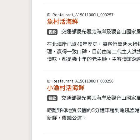
ID: Restaurant_A15011000H_000257
魚村活海鮮
交通部觀光署北海岸及觀音山國家
餐飲
在北海岸已逾40年歷史，饕客們豎起大拇
理，贏得一致口碑，目前由第二代主人洪
情味，都是幾十年的老主顧，主客情誼深厚
ID: Restaurant_A15011000H_000256
小漁村活海鮮
交通部觀光署北海岸及觀音山國家
餐飲
距離野柳地質公園約5分鐘車程到龜吼漁
新鮮，價錢公道。