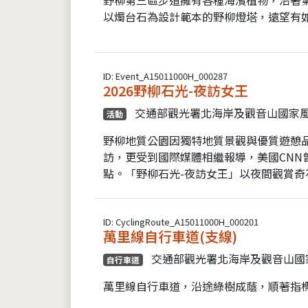
以燭台石為設計範本的野柳燈塔，遠望有
ID: Event_A15011000H_000287
2026野柳石光-夜訪女王
交通部觀光署北海岸及觀音山國家
活動
野柳地質公園因獨特地質景觀與優質遊憩
訪，更受到國際媒體相繼報導，美國CNN
點。「野柳石光-夜訪女王」以夜間觀賞奇石
ID: CyclingRoute_A15011000H_000201
萬里線自行車道(支線)
交通部觀光署北海岸及觀音山國
自行車道
萬里線自行車道，沿途綠樹成蔭，順著指