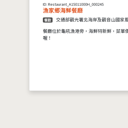
ID: Restaurant_A15011000H_000245
漁家鄉海鮮餐廳
交通部觀光署北海岸及觀音山國家
餐飲
餐廳位於龜吼漁港旁，海鮮特新鮮，菜單
喔！