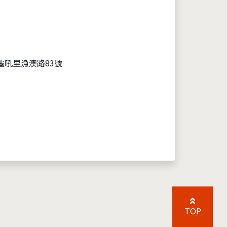
龜吼里漁澳路83號
TOP