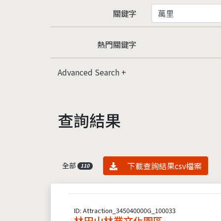
關鍵字
熱門關鍵字
Advanced Search
查詢結果
資料下載
下載查詢結果csv檔案
全部
110
ID: Attraction_345040000G_100033
林田山林業文化園區