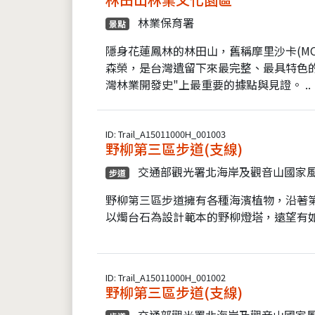
林業保育署
景點
隱身花蓮鳳林的林田山，舊稱摩里沙卡(MOR
森榮，是台灣遺留下來最完整、最具特色
灣林業開發史"上最重要的據點與見證。 ..
ID: Trail_A15011000H_001003
野柳第三區步道(支線)
交通部觀光署北海岸及觀音山國家
步道
野柳第三區步道擁有各種海濱植物，沿著
以燭台石為設計範本的野柳燈塔，遠望有
ID: Trail_A15011000H_001002
野柳第三區步道(支線)
交通部觀光署北海岸及觀音山國家