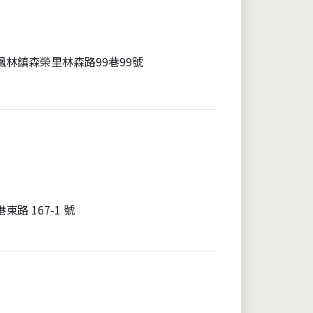
鳳林鎮森榮里林森路99巷99號
路 167-1 號