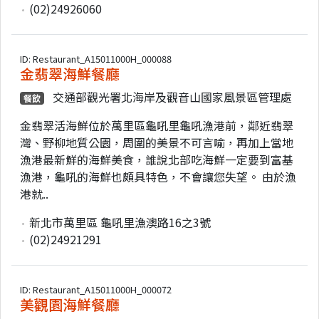
(02)24926060
ID: Restaurant_A15011000H_000088
金翡翠海鮮餐廳
交通部觀光署北海岸及觀音山國家風景區管理處
餐飲
金翡翠活海鮮位於萬里區龜吼里龜吼漁港前，鄰近翡翠
灣、野柳地質公園，周圍的美景不可言喻，再加上當地
漁港最新鮮的海鮮美食，誰說北部吃海鮮一定要到富基
漁港，龜吼的海鮮也頗具特色，不會讓您失望。 由於漁
港就..
新北市萬里區 龜吼里漁澳路16之3號
(02)24921291
ID: Restaurant_A15011000H_000072
美觀園海鮮餐廳