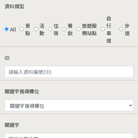
資料類型
自
景
活
住
餐
旅遊服
行
步
All
點
動
宿
飲
務站點
車
道
道
ID
關鍵字搜尋欄位
關鍵字