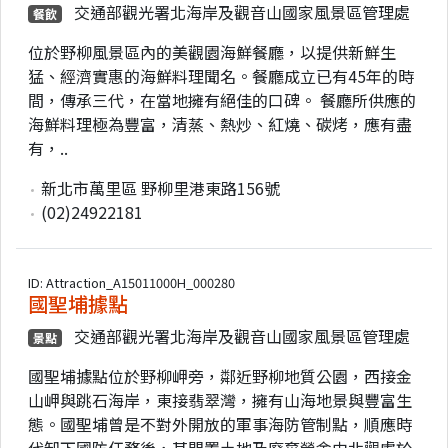
交通部觀光署北海岸及觀音山國家風景區管理處
餐飲
位於野柳風景區內的美觀園海鮮餐廳，以提供新鮮生
猛、經濟實惠的海鮮料理聞名。餐廳成立已有45年的時
間，傳承三代，在當地擁有絕佳的口碑。 餐廳所供應的
海鮮料理極為豐富，清蒸、熱炒、紅燒、碳烤，應有盡
有，..
新北市萬里區 野柳里港東路156號
(02)24922181
ID: Attraction_A15011000H_000280
國聖埔據點
交通部觀光署北海岸及觀音山國家風景區管理處
景點
國聖埔據點位於野柳岬旁，鄰近野柳地質公園，西接金
山岬與跳石海岸，東接翡翠灣，擁有山海地景與豐富生
態。國聖埔曾是不對外開放的軍事海防管制點，順應時
代卸下國防任務後，其閒置土地及廢棄營舍由北觀處於