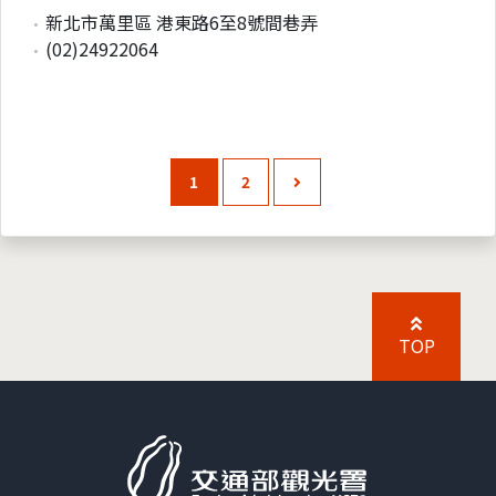
新北市萬里區 港東路6至8號間巷弄
(02)24922064
1
2
TOP