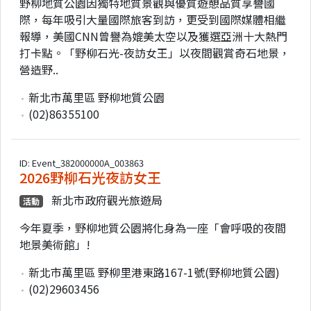
野柳地質公園因獨特地質景觀與優質遊憩品質享譽國
際，每年吸引大量國際旅客到訪，更受到國際媒體相繼
報導，美國CNN曾譽為媲美太空以及獲選亞洲十大熱門
打卡點。「野柳石光-夜訪女王」以夜間觀賞奇石地景，
營造野..
新北市萬里區 野柳地質公園
(02)86355100
ID: Event_382000000A_003863
2026野柳石光夜訪女王
新北市政府觀光旅遊局
活動
今年夏季，野柳地質公園將化身為一座「會呼吸的夜間
地景美術館」!
新北市萬里區 野柳里港東路167-1號(野柳地質公園)
(02)29603456