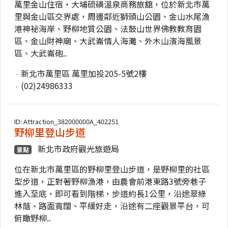
萬里金山住宿‧大埔硫磺溫泉商務旅舘，位於新北市萬
里與金山區交界處，周邊鄰近獅頭山公園、金山水尾漁
港神祕海岸、野柳地質公園、法鼓山世界佛教教育園
區、金山財神廟、大武崙情人海灘、外木山濱海風景
區、大武崙砲..
新北市萬里區 萬里加投205-5號2樓
(02)24986333
ID: Attraction_382000000A_402251
野柳里登山步道
新北市政府觀光旅遊局
景點
位在新北市萬里區的野柳里登山步道，是野柳里的社區
型步道，正對著野柳漁港，由農會前港東路3號旁巷子
進入至底，即可看到階梯，步道約長1公里，沿途翠綠
林蔭、路面寬闊、平緩好走，沿途有二座觀景平台，可
俯瞰野柳..