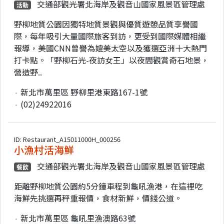
交通部觀光署北海岸及觀音山國家風景區管理處
活動
野柳地質公園因獨特地質景觀與優質遊憩品質享譽國
際，每年吸引大量國際旅客到訪，更受到國際媒體相繼
報導，美國CNN曾譽為媲美太空以及獲選亞洲十大熱門
打卡點。「野柳石光-夜訪女王」以夜間觀賞奇石地景，
營造野..
新北市萬里區 野柳里港東路167-1號
(02)24922016
ID: Restaurant_A15011000H_000256
小漁村活海鮮
交通部觀光署北海岸及觀音山國家風景區管理處
餐飲
距離野柳地質公園約5分鐘車程到龜吼漁港，在這裡吃
海鮮先挑選再秤重報價，食材新鮮，價錢公道。
新北市萬里區 龜吼里漁澳路63號