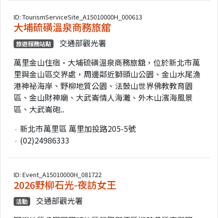
ID: TourismServiceSite_A15010000H_000613
大埔硫磺溫泉商務旅舘
交通部觀光署
旅遊服務站點
萬里金山住宿•大埔硫磺溫泉商務旅舘，位於新北市萬
里與金山區交界處，周邊鄰近獅頭山公園、金山水尾漁
港神祕海岸、野柳地質公園、法鼓山世界佛教教育園
區、金山財神廟、大武崙情人海灘、外木山濱海風景
區、大武崙砲..
新北市萬里區 萬里加投路205-5號
(02)24986333
ID: Event_A15010000H_081722
2026野柳石光-夜訪女王
交通部觀光署
活動