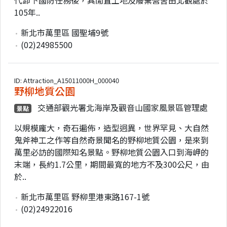
105年..
新北市萬里區 國聖埔9號
(02)24985500
ID: Attraction_A15011000H_000040
野柳地質公園
交通部觀光署北海岸及觀音山國家風景區管理處
景點
以規模龐大，奇石遍佈，造型迥異，世界罕見、大自然
鬼斧神工之作等自然奇景聞名的野柳地質公園，是來到
萬里必訪的國際知名景點。野柳地質公園入口到海岬的
末端，長約1.7公里，期間最寬的地方不及300公尺，由
於..
新北市萬里區 野柳里港東路167-1號
(02)24922016