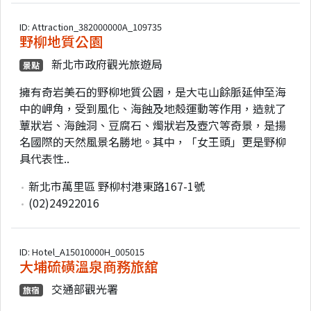
ID: Attraction_382000000A_109735
野柳地質公園
新北市政府觀光旅遊局
景點
擁有奇岩美石的野柳地質公園，是大屯山餘脈延伸至海
中的岬角，受到風化、海蝕及地殼運動等作用，造就了
蕈狀岩、海蝕洞、豆腐石、燭狀岩及壺穴等奇景，是揚
名國際的天然風景名勝地。其中，「女王頭」更是野柳
具代表性..
新北市萬里區 野柳村港東路167-1號
(02)24922016
ID: Hotel_A15010000H_005015
大埔硫磺溫泉商務旅舘
交通部觀光署
旅宿