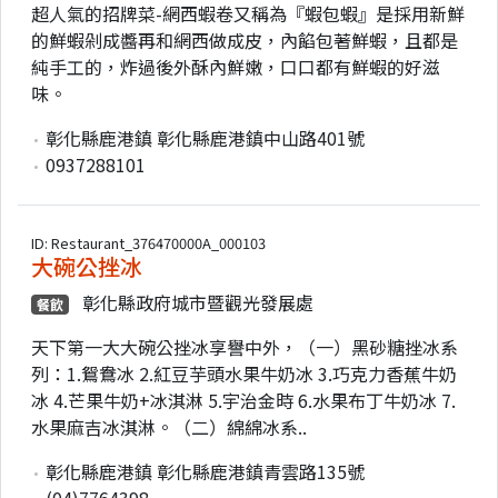
超人氣的招牌菜-網西蝦卷又稱為『蝦包蝦』是採用新鮮
的鮮蝦剁成醬再和網西做成皮，內餡包著鮮蝦，且都是
純手工的，炸過後外酥內鮮嫩，口口都有鮮蝦的好滋
味。
彰化縣鹿港鎮 彰化縣鹿港鎮中山路401號
0937288101
ID: Restaurant_376470000A_000103
大碗公挫冰
彰化縣政府城市暨觀光發展處
餐飲
天下第一大大碗公挫冰享譽中外，（一）黑砂糖挫冰系
列：1.鴛鴦冰 2.紅豆芋頭水果牛奶冰 3.巧克力香蕉牛奶
冰 4.芒果牛奶+冰淇淋 5.宇治金時 6.水果布丁牛奶冰 7.
水果麻吉冰淇淋。（二）綿綿冰系..
彰化縣鹿港鎮 彰化縣鹿港鎮青雲路135號
(04)7764398