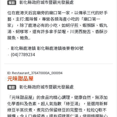
彰化縣政府城市暨觀光發展處
餐飲
位在鹿港天后宮廟旁的廟口第一家，以傳承三代的好手
藝，主打:風味餐，專營各類海產小吃的「廟口第一
家」，除了鹿港必有的小吃，如蚵仔煎、蝦猴酥、蝦丸
湯、蚵嗲等，還有許多拿手菜喔，川燙西施舌、香酥沙
腸魚、鮑魚..
彰化縣鹿港鎮 彰化縣鹿港鎮後寮巷90號
(04)7789234
ID: Restaurant_376470000A_000094
元味甜品屋
彰化縣政府城市暨觀光發展處
餐飲
「元味甜品屋」的食品均精心調理，健康自然，無添加
化學香料及色素。超人氣指數「綠豆湯」，是選用新鮮
綠豆半蒸炊煮，煮完仍保留綠豆的完整性，粒粒Q軟不
糊爛，令人口齒留香。還有招牌薏仁湯，使用精選脫心