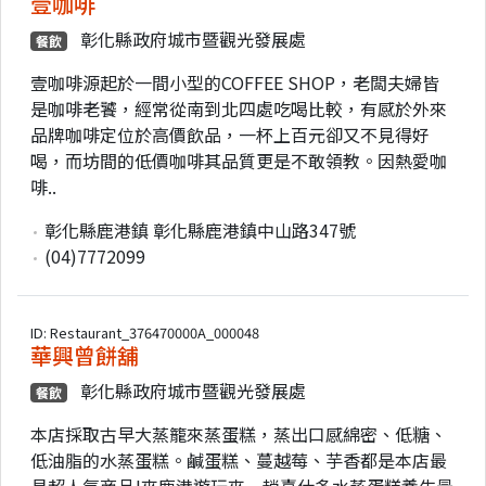
壹咖啡
彰化縣政府城市暨觀光發展處
餐飲
壹咖啡源起於一間小型的COFFEE SHOP，老闆夫婦皆
是咖啡老饕，經常從南到北四處吃喝比較，有感於外來
品牌咖啡定位於高價飲品，一杯上百元卻又不見得好
喝，而坊間的低價咖啡其品質更是不敢領教。因熱愛咖
啡..
彰化縣鹿港鎮 彰化縣鹿港鎮中山路347號
(04)7772099
ID: Restaurant_376470000A_000048
華興曾餅舖
彰化縣政府城市暨觀光發展處
餐飲
本店採取古早大蒸籠來蒸蛋糕，蒸出口感綿密、低糖、
低油脂的水蒸蛋糕。鹹蛋糕、蔓越莓、芋香都是本店最
具超人氣商品!來鹿港遊玩來一趟喜仕多水蒸蛋糕養生最