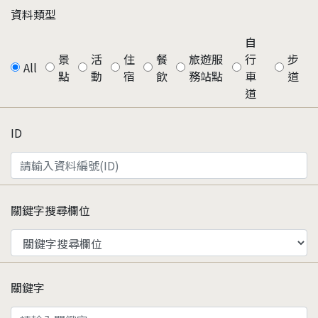
資料類型
自
景
活
住
餐
旅遊服
行
步
All
點
動
宿
飲
務站點
車
道
道
ID
關鍵字搜尋欄位
關鍵字