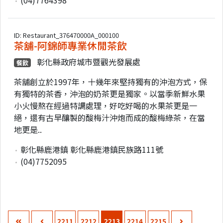
ID: Restaurant_376470000A_000100
茶舖-阿錦師專業休閒茶飲
彰化縣政府城市暨觀光發展處
餐飲
茶舖創立於1997年，十幾年來堅持獨有的沖泡方式，保
有獨特的茶香，沖泡的奶茶更是獨家。以當季新鮮水果
小火慢熬在經過特調處理，好吃好喝的水果茶更是一
絕，還有古早釀製的酸梅汁沖炮而成的酸梅綠茶，在當
地更是..
彰化縣鹿港鎮 彰化縣鹿港鎮民族路111號
(04)7752095
2211
2212
2213
2214
2215