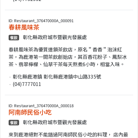
ID: Restaurant_376470000A_000091
春耕風味茶
彰化縣政府城市暨觀光發展處
餐飲
春耕風味茶為優質連鎖茶飲店，原名＂香香＂泡沫紅
茶，為鹿港第一間茶飲創始店，其百香花粉子、鳳梨冰
茶、翡翠檸檬、仙草干茶每天熬煮6小時，相當入味。
彰化縣鹿港鎮 彰化縣鹿港鎮中山路335號
(04)7777011
ID: Restaurant_376470000A_000018
阿南師民俗小吃
彰化縣政府城市暨觀光發展處
餐飲
來到鹿港絕對不能錯過阿南師民俗小吃的料理， 店內最