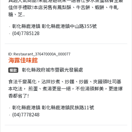
佳伴手禮歐!本店另售有鳳梨酥、牛舌餅、蝦餅、牛軋
糖、芝..
彰化縣鹿港鎮 彰化縣鹿港鎮中山路355號
(04)7785128
ID: Restaurant_376470000A_000077
海露佳味館
彰化縣政府城市暨觀光發展處
餐飲
食法千變萬化，沾拌炒煮、炒麵、炒飯、夾饅頭吐司基
本吃法， 煎蛋、煮湯更是一絕，不但湯頭鮮美，更連爆
香都省了!
彰化縣鹿港鎮 彰化縣鹿港鎮民族路11號
(04)7778248