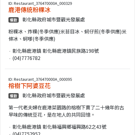
ID: Restaurant_376470000A_000329
鹿港傳統粉粿冰
彰化縣政府城市暨觀光發展處
餐飲
粉粿冰、炸粿(冬季供應)米苔目冰、蚵仔煎(冬季供應)米
條冰、蚵嗲(冬季供應)
彰化縣鹿港鎮 彰化縣鹿港鎮民族路198號
(04)7776782
ID: Restaurant_376470000A_000095
榕樹下阿婆豆花
彰化縣政府城市暨觀光發展處
餐飲
第一代老夫婦在鹿港菜園路的榕樹下賣了二十幾年的古
早味的傳統豆花，是在地人的共同回憶。
彰化縣鹿港鎮 彰化縣福興鄉福興路62之43號
(04)7752952