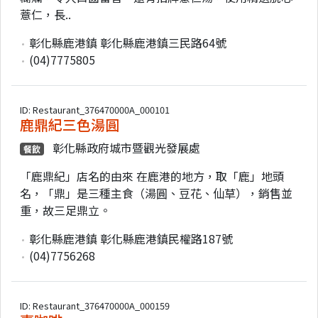
薏仁，長..
彰化縣鹿港鎮 彰化縣鹿港鎮三民路64號
(04)7775805
ID: Restaurant_376470000A_000101
鹿鼎紀三色湯圓
彰化縣政府城市暨觀光發展處
餐飲
「鹿鼎紀」店名的由來 在鹿港的地方，取「鹿」地頭
名，「鼎」是三種主食（湯圓、豆花、仙草），銷售並
重，故三足鼎立。
彰化縣鹿港鎮 彰化縣鹿港鎮民權路187號
(04)7756268
ID: Restaurant_376470000A_000159