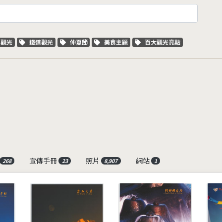
字標籤
關鍵字標籤
關鍵字標籤
關鍵字標籤
關鍵字標籤
車觀光
鐵道觀光
仲夏節
美食主題
百大觀光亮點
宣傳手冊
照片
網站
268
23
8,907
1