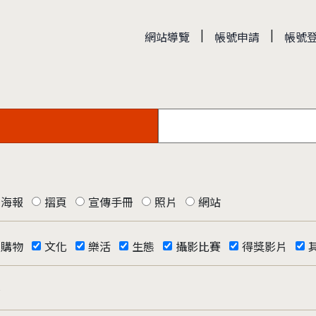
|
|
網站導覽
帳號申請
帳號
海報
摺頁
宣傳手冊
照片
網站
購物
文化
樂活
生態
攝影比賽
得獎影片
否