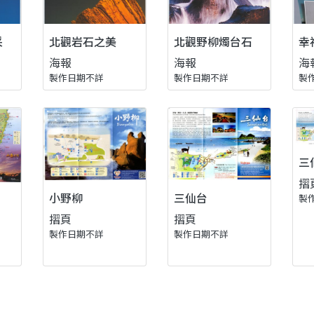
采
北觀岩石之美
北觀野柳燭台石
幸
海報
海報
海
製作日期不詳
製作日期不詳
製
三
摺
小野柳
三仙台
製
摺頁
摺頁
製作日期不詳
製作日期不詳