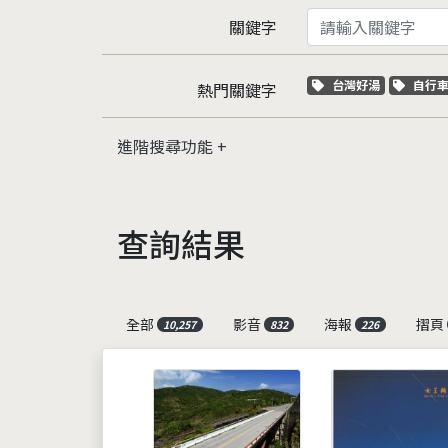
關鍵字
關鍵字標籤
關鍵
台灣好湯
自行
熱門關鍵字
進階搜尋功能
查詢結果
全部
影音
海報
摺頁
10,257
832
226