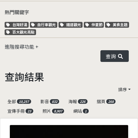
熱門關鍵字
關鍵字標籤
關鍵字標籤
關鍵字標籤
關鍵字標籤
關鍵字標籤
台灣好湯
自行車觀光
鐵道觀光
仲夏節
美食主題
關鍵字標籤
百大觀光亮點
進階搜尋功能
查詢
查詢結果
排序
全部
影音
海報
摺頁
10,257
832
226
268
宣傳手冊
照片
網站
23
8,907
1