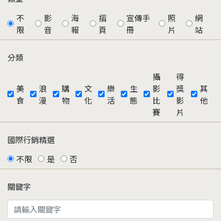
不
影
海
摺
宣傳手
照
網
限
音
報
頁
冊
片
站
分類
攝
得
美
浪
購
文
樂
生
影
獎
其
食
漫
物
化
活
態
比
影
他
賽
片
國際行銷精選
不限
是
否
關鍵字