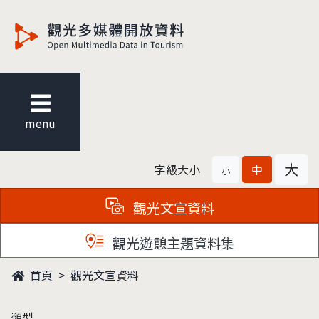
觀光多媒體開放資料
menu
大
字級大小
中
小
觀光文宣資料
觀光遊憩主題資料集
首頁
觀光文宣資料
類型