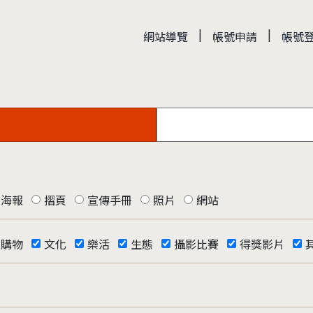
|
|
網站導覽
帳號申請
帳號
海報
摺頁
宣傳手冊
照片
網站
購物
文化
樂活
生態
攝影比賽
得獎影片
否