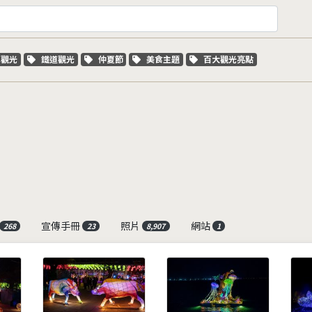
字標籤
關鍵字標籤
關鍵字標籤
關鍵字標籤
關鍵字標籤
車觀光
鐵道觀光
仲夏節
美食主題
百大觀光亮點
宣傳手冊
照片
網站
268
23
8,907
1