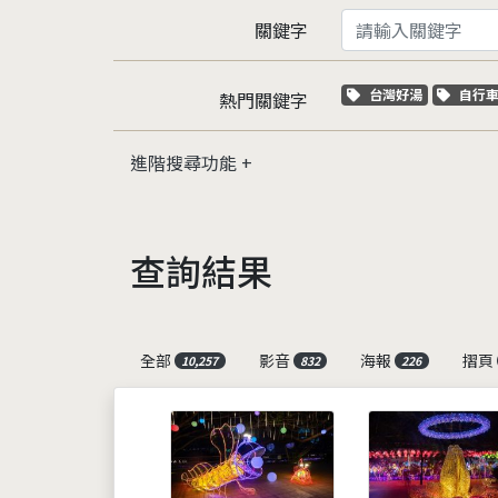
關鍵字
關鍵字標籤
關鍵
台灣好湯
自行
熱門關鍵字
進階搜尋功能
查詢結果
全部
影音
海報
摺頁
10,257
832
226