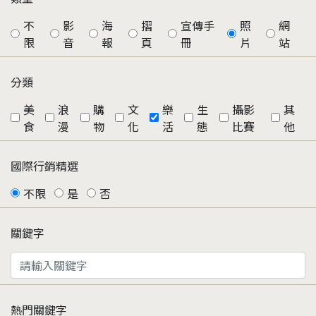
不
影
海
摺
宣傳手
照
網
限
音
報
頁
冊
片
站
分類
美
浪
購
文
樂
生
攝影
其
食
漫
物
化
活
態
比賽
他
國際行銷精選
不限
是
否
關鍵字
熱門關鍵字