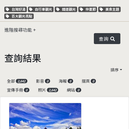
關鍵字標籤
關鍵字標籤
關鍵字標籤
關鍵字標籤
關鍵字標籤
台灣好湯
自行車觀光
鐵道觀光
仲夏節
美食主題
關鍵字標籤
百大觀光亮點
進階搜尋功能
查詢
查詢結果
排序
全部
影音
海報
摺頁
2,642
0
0
0
宣傳手冊
照片
網站
0
2,642
0