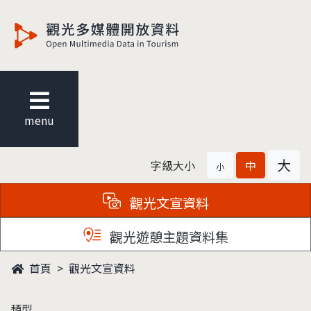
觀光多媒體開放資料
menu
大
字級大小
中
小
觀光文宣資料
觀光遊憩主題資料集
首頁
觀光文宣資料
類型