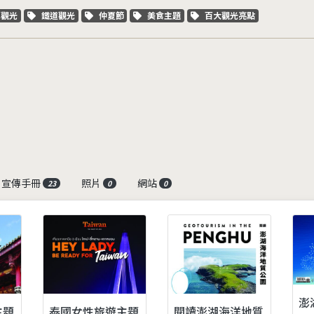
字標籤
關鍵字標籤
關鍵字標籤
關鍵字標籤
關鍵字標籤
車觀光
鐵道觀光
仲夏節
美食主題
百大觀光亮點
宣傳手冊
照片
網站
23
0
0
澎
主題
泰國女性旅遊主題
閱讀澎湖海洋地質