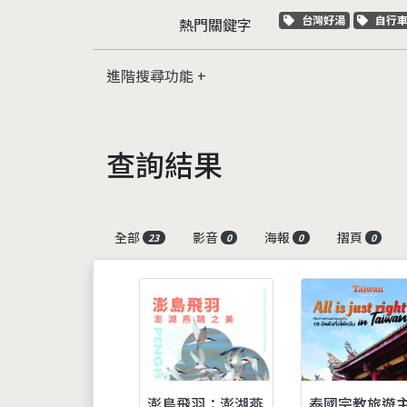
關鍵字標籤
關鍵
台灣好湯
自行
熱門關鍵字
進階搜尋功能
查詢結果
全部
影音
海報
摺頁
23
0
0
0
澎島飛羽：澎湖燕
泰國宗教旅遊