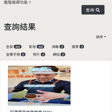
進階搜尋功能
查詢
查詢結果
排序
全部
影音
海報
摺頁
832
832
0
0
宣傳手冊
照片
網站
0
0
0
阿罩霧草地音樂會.MOV