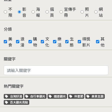
不
影
海
摺
宣傳手
照
網
限
音
報
頁
冊
片
站
分類
美
浪
購
文
樂
生
得獎
其
食
漫
物
化
活
態
影片
他
關鍵字
熱門關鍵字
關鍵字標籤
關鍵字標籤
關鍵字標籤
關鍵字標籤
關鍵字標籤
台灣好湯
自行車觀光
鐵道觀光
仲夏節
美食主題
關鍵字標籤
百大觀光亮點