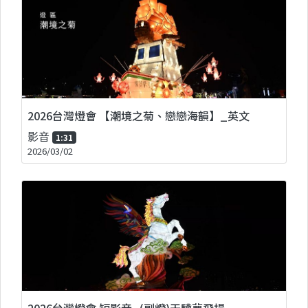
2026台灣燈會 【潮境之菊、戀戀海韻】_英文
影音
1:31
2026/03/02
2026台灣燈會 短影音_(副燈)天驥夢飛揚