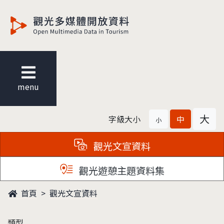
觀光多媒體開放資料
menu
大
字級大小
中
小
觀光文宣資料
觀光遊憩主題資料集
首頁
觀光文宣資料
類型