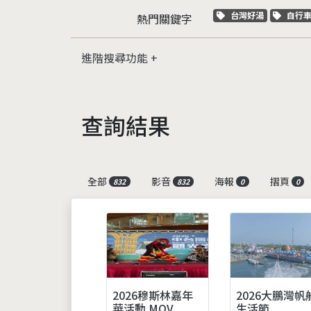
關鍵字標籤
關鍵
台灣好湯
自行
熱門關鍵字
進階搜尋功能
查詢結果
全部
影音
海報
摺頁
832
832
0
0
2026穆斯林嘉年
2026大鵬灣帆
華活動.MOV
生活節