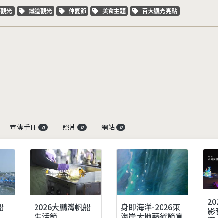
字標籤
關鍵字標籤
關鍵字標籤
關鍵字標籤
關鍵字標籤
車觀光
鐵道觀光
仲夏節
美食主題
百大觀光亮點
宣傳手冊
照片
網站
0
0
0
2
船
2026大鵬灣帆船
身即海洋-2026東
影
生活節
海岸大地藝術節宣