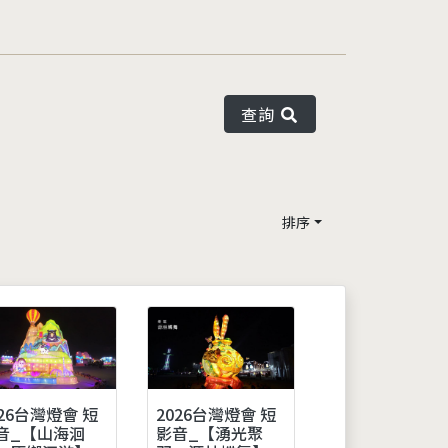
查詢
排序
026台灣燈會 短
2026台灣燈會 短
音_【山海洄
影音_【湧光聚