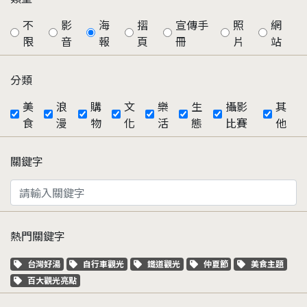
不
影
海
摺
宣傳手
照
網
限
音
報
頁
冊
片
站
分類
美
浪
購
文
樂
生
攝影
其
食
漫
物
化
活
態
比賽
他
關鍵字
熱門關鍵字
關鍵字標籤
關鍵字標籤
關鍵字標籤
關鍵字標籤
關鍵字標籤
台灣好湯
自行車觀光
鐵道觀光
仲夏節
美食主題
關鍵字標籤
百大觀光亮點