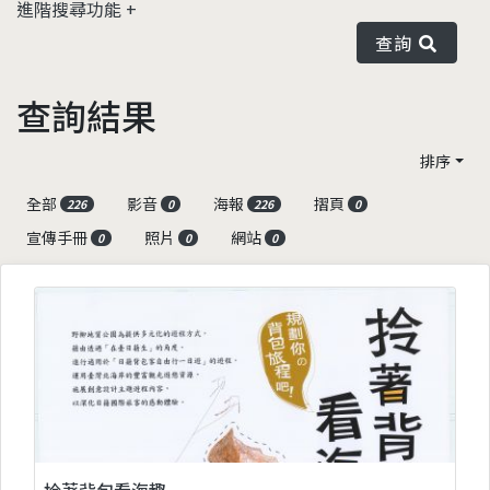
進階搜尋功能
查詢
查詢結果
排序
全部
影音
海報
摺頁
226
0
226
0
宣傳手冊
照片
網站
0
0
0
拎著背包看海趣