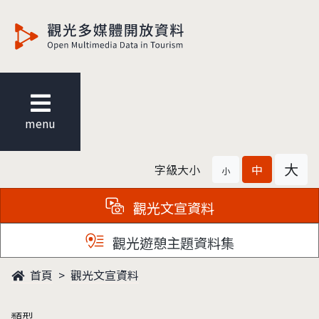
觀光多媒體開放資料
menu
大
字級大小
中
小
觀光文宣資料
觀光遊憩主題資料集
首頁
觀光文宣資料
類型