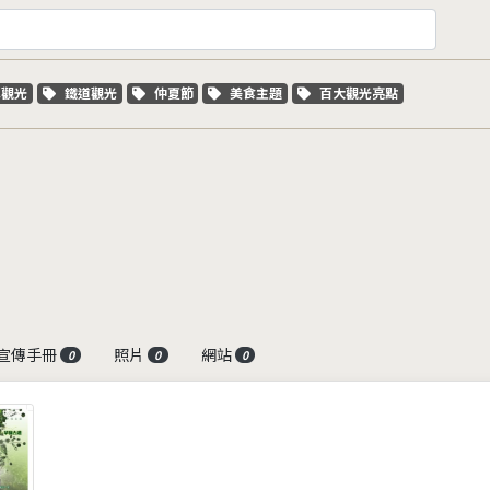
字標籤
關鍵字標籤
關鍵字標籤
關鍵字標籤
關鍵字標籤
車觀光
鐵道觀光
仲夏節
美食主題
百大觀光亮點
宣傳手冊
照片
網站
0
0
0