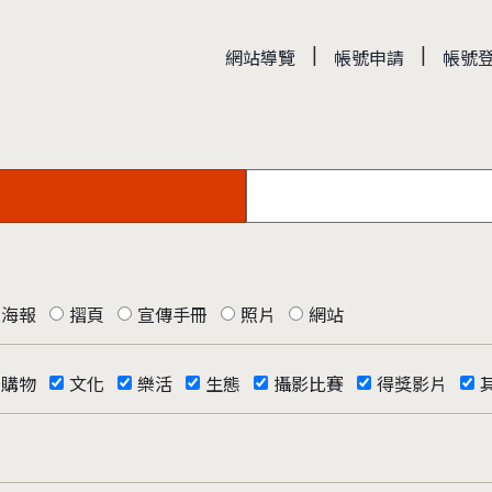
|
|
網站導覽
帳號申請
帳號
海報
摺頁
宣傳手冊
照片
網站
購物
文化
樂活
生態
攝影比賽
得獎影片
否