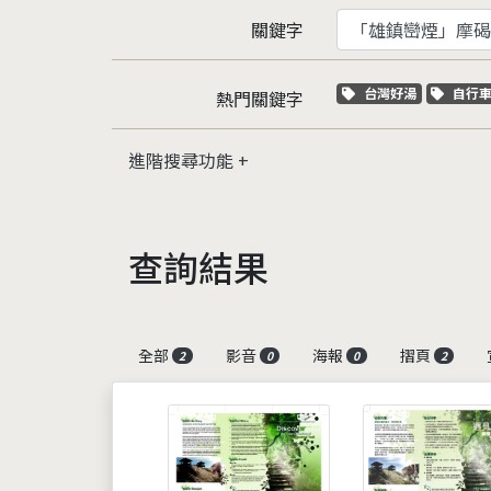
關鍵字
關鍵字標籤
關鍵
台灣好湯
自行
熱門關鍵字
進階搜尋功能
查詢結果
全部
影音
海報
摺頁
2
0
0
2