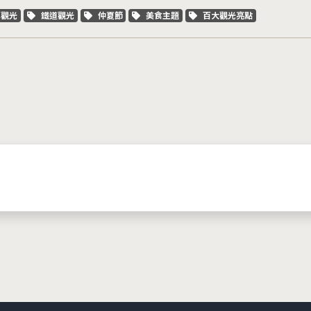
字標籤
關鍵字標籤
關鍵字標籤
關鍵字標籤
關鍵字標籤
車觀光
鐵道觀光
仲夏節
美食主題
百大觀光亮點