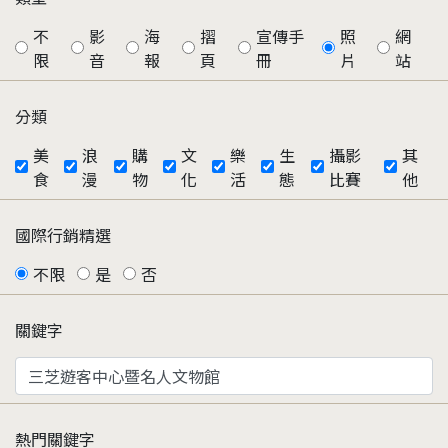
不
影
海
摺
宣傳手
照
網
限
音
報
頁
冊
片
站
分類
美
浪
購
文
樂
生
攝影
其
食
漫
物
化
活
態
比賽
他
國際行銷精選
不限
是
否
關鍵字
熱門關鍵字