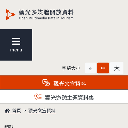
觀光多媒體開放資料
menu
大
字級大小
中
小
觀光文宣資料
觀光遊憩主題資料集
首頁
觀光文宣資料
類型