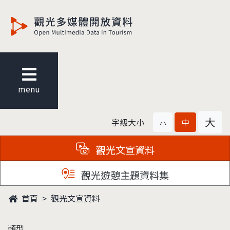
觀光多媒體開放資料
menu
大
字級大小
中
小
觀光文宣資料
觀光遊憩主題資料集
首頁
觀光文宣資料
類型