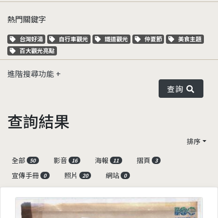
熱門關鍵字
關鍵字標籤
關鍵字標籤
關鍵字標籤
關鍵字標籤
關鍵字標籤
台灣好湯
自行車觀光
鐵道觀光
仲夏節
美食主題
關鍵字標籤
百大觀光亮點
進階搜尋功能
查詢
查詢結果
排序
全部
影音
海報
摺頁
50
16
11
3
宣傳手冊
照片
網站
0
20
0