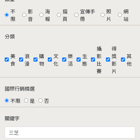
不
影
海
摺
宣傳手
照
網
限
音
報
頁
冊
片
站
分類
攝
得
美
浪
購
文
樂
生
影
獎
其
食
漫
物
化
活
態
比
影
他
賽
片
國際行銷精選
不限
是
否
關鍵字