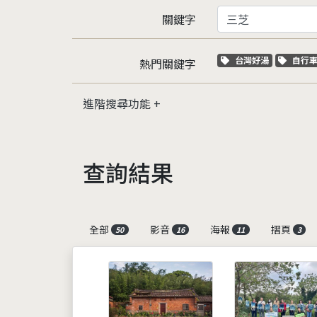
關鍵字
關鍵字標籤
關鍵
台灣好湯
自行
熱門關鍵字
進階搜尋功能
查詢結果
全部
影音
海報
摺頁
50
16
11
3