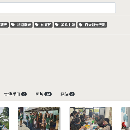
字標籤
關鍵字標籤
關鍵字標籤
關鍵字標籤
關鍵字標籤
車觀光
鐵道觀光
仲夏節
美食主題
百大觀光亮點
宣傳手冊
照片
網站
0
20
0