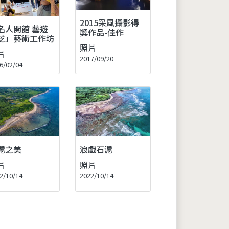
2015采風攝影得
名人開館 藝遊
獎作品-佳作
芝」藝術工作坊
照片
片
2017/09/20
6/02/04
滬之美
浪戲石滬
片
照片
2/10/14
2022/10/14