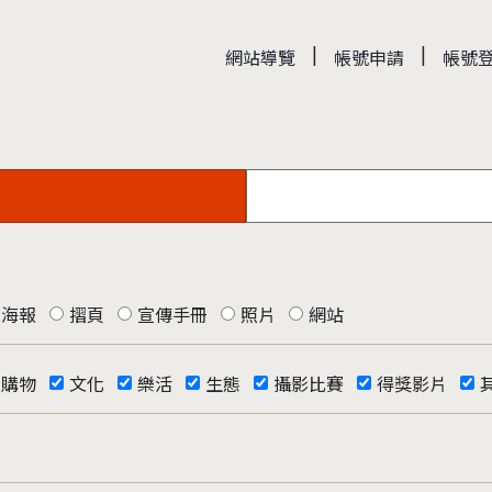
|
|
網站導覽
帳號申請
帳號
海報
摺頁
宣傳手冊
照片
網站
購物
文化
樂活
生態
攝影比賽
得獎影片
否