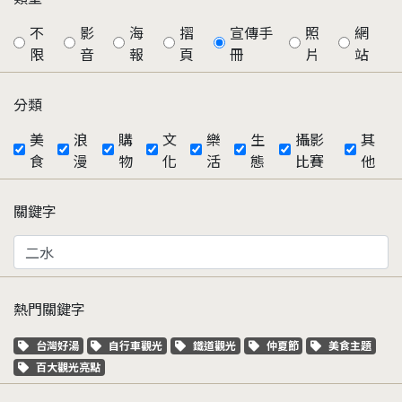
不
影
海
摺
宣傳手
照
網
限
音
報
頁
冊
片
站
分類
美
浪
購
文
樂
生
攝影
其
食
漫
物
化
活
態
比賽
他
關鍵字
熱門關鍵字
關鍵字標籤
關鍵字標籤
關鍵字標籤
關鍵字標籤
關鍵字標籤
台灣好湯
自行車觀光
鐵道觀光
仲夏節
美食主題
關鍵字標籤
百大觀光亮點