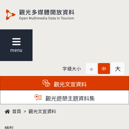
觀光多媒體開放資料
menu
大
字級大小
中
小
觀光文宣資料
觀光遊憩主題資料集
首頁
觀光文宣資料
類型