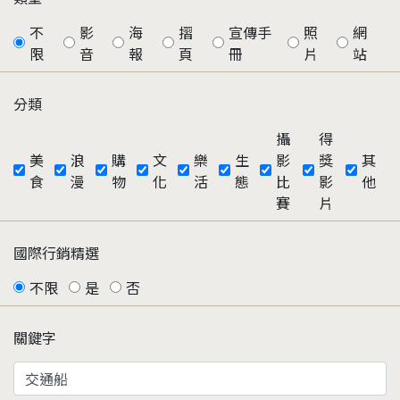
不
影
海
摺
宣傳手
照
網
限
音
報
頁
冊
片
站
分類
攝
得
美
浪
購
文
樂
生
影
獎
其
食
漫
物
化
活
態
比
影
他
賽
片
國際行銷精選
不限
是
否
關鍵字