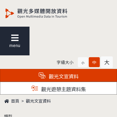
觀光多媒體開放資料
menu
大
字級大小
中
小
觀光文宣資料
觀光遊憩主題資料集
首頁
觀光文宣資料
類型