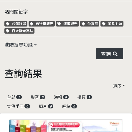
熱門關鍵字
關鍵字標籤
關鍵字標籤
關鍵字標籤
關鍵字標籤
關鍵字標籤
台灣好湯
自行車觀光
鐵道觀光
仲夏節
美食主題
關鍵字標籤
百大觀光亮點
進階搜尋功能
查詢
查詢結果
排序
全部
影音
海報
摺頁
1
0
0
1
宣傳手冊
照片
網站
0
0
0