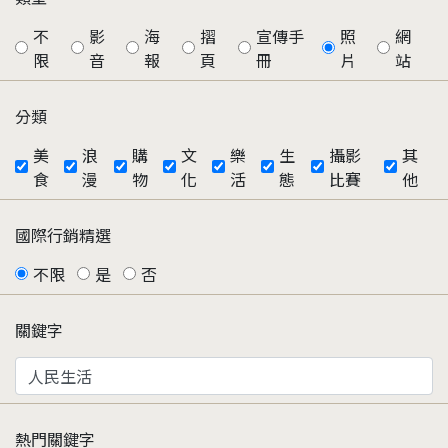
不
影
海
摺
宣傳手
照
網
限
音
報
頁
冊
片
站
分類
美
浪
購
文
樂
生
攝影
其
食
漫
物
化
活
態
比賽
他
國際行銷精選
不限
是
否
關鍵字
熱門關鍵字