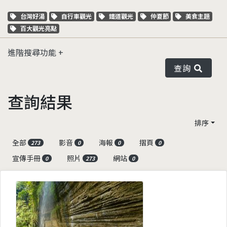
關鍵字標籤
關鍵字標籤
關鍵字標籤
關鍵字標籤
關鍵字標籤
台灣好湯
自行車觀光
鐵道觀光
仲夏節
美食主題
關鍵字標籤
百大觀光亮點
進階搜尋功能
查詢
查詢結果
排序
全部
影音
海報
摺頁
273
0
0
0
宣傳手冊
照片
網站
0
273
0