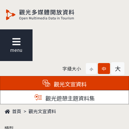
觀光多媒體開放資料
menu
大
字級大小
中
小
觀光文宣資料
觀光遊憩主題資料集
首頁
觀光文宣資料
類型