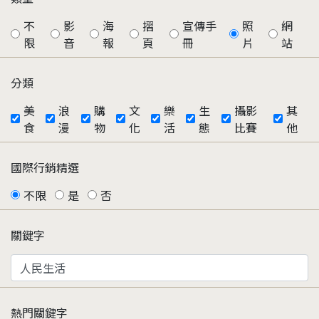
不
影
海
摺
宣傳手
照
網
限
音
報
頁
冊
片
站
分類
美
浪
購
文
樂
生
攝影
其
食
漫
物
化
活
態
比賽
他
國際行銷精選
不限
是
否
關鍵字
熱門關鍵字