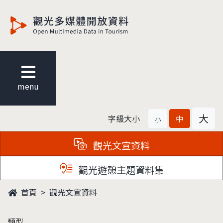
觀光多媒體開放資料
menu
大
字級大小
中
小
觀光文宣資料
觀光遊憩主題資料集
首頁
觀光文宣資料
類型