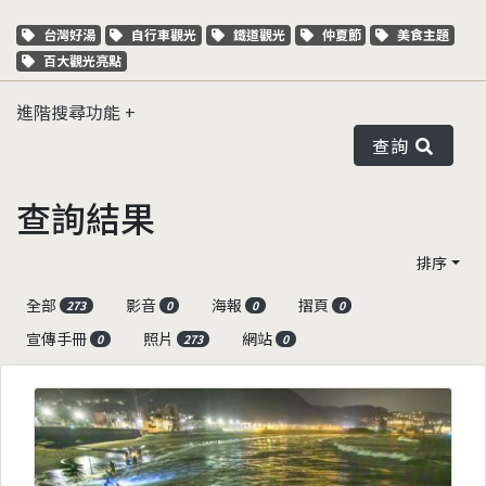
關鍵字標籤
關鍵字標籤
關鍵字標籤
關鍵字標籤
關鍵字標籤
台灣好湯
自行車觀光
鐵道觀光
仲夏節
美食主題
關鍵字標籤
百大觀光亮點
進階搜尋功能
查詢
查詢結果
排序
全部
影音
海報
摺頁
273
0
0
0
宣傳手冊
照片
網站
0
273
0