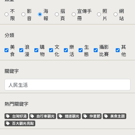
不
影
海
摺
宣傳手
照
網
限
音
報
頁
冊
片
站
分類
美
浪
購
文
樂
生
攝影
其
食
漫
物
化
活
態
比賽
他
關鍵字
熱門關鍵字
關鍵字標籤
關鍵字標籤
關鍵字標籤
關鍵字標籤
關鍵字標籤
台灣好湯
自行車觀光
鐵道觀光
仲夏節
美食主題
關鍵字標籤
百大觀光亮點