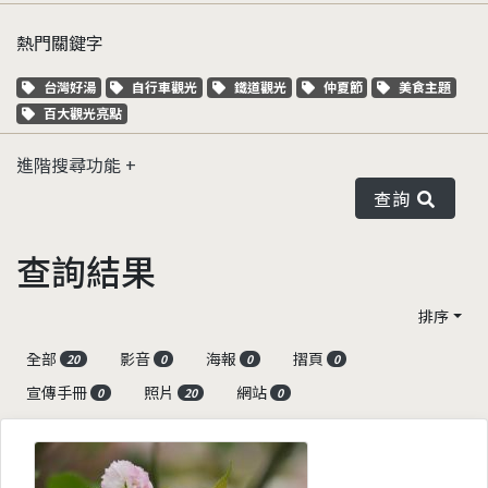
熱門關鍵字
關鍵字標籤
關鍵字標籤
關鍵字標籤
關鍵字標籤
關鍵字標籤
台灣好湯
自行車觀光
鐵道觀光
仲夏節
美食主題
關鍵字標籤
百大觀光亮點
進階搜尋功能
查詢
查詢結果
排序
全部
影音
海報
摺頁
20
0
0
0
宣傳手冊
照片
網站
0
20
0