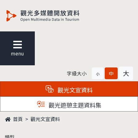
觀光多媒體開放資料
menu
大
字級大小
中
小
觀光文宣資料
觀光遊憩主題資料集
首頁
觀光文宣資料
類型