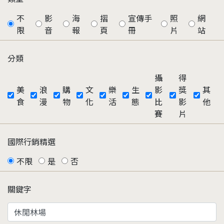
不
影
海
摺
宣傳手
照
網
限
音
報
頁
冊
片
站
分類
攝
得
美
浪
購
文
樂
生
影
獎
其
食
漫
物
化
活
態
比
影
他
賽
片
國際行銷精選
不限
是
否
關鍵字