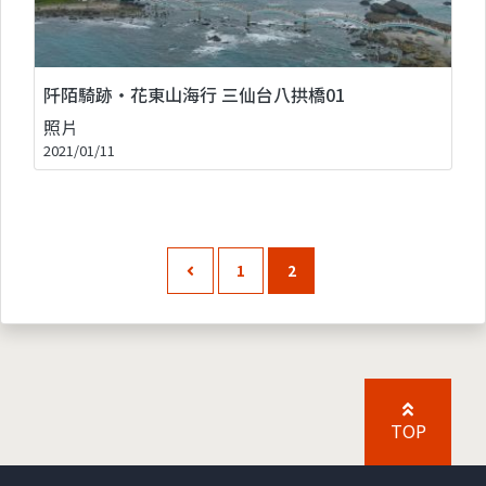
阡陌騎跡‧花東山海行 三仙台八拱橋01
照片
2021/01/11
1
2
TOP