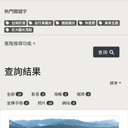
熱門關鍵字
關鍵字標籤
關鍵字標籤
關鍵字標籤
關鍵字標籤
關鍵字標籤
台灣好湯
自行車觀光
鐵道觀光
仲夏節
美食主題
關鍵字標籤
百大觀光亮點
進階搜尋功能
查詢
查詢結果
排序
全部
影音
海報
摺頁
16
0
0
0
宣傳手冊
照片
網站
0
16
0