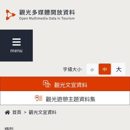
觀光多媒體開放資料
menu
大
字級大小
中
小
觀光文宣資料
觀光遊憩主題資料集
首頁
觀光文宣資料
類型