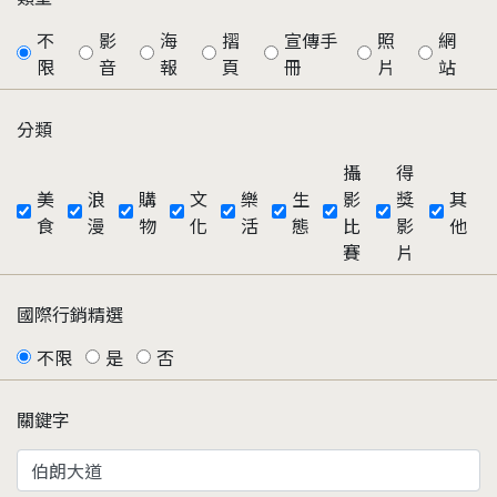
不
影
海
摺
宣傳手
照
網
限
音
報
頁
冊
片
站
分類
攝
得
美
浪
購
文
樂
生
影
獎
其
食
漫
物
化
活
態
比
影
他
賽
片
國際行銷精選
不限
是
否
關鍵字