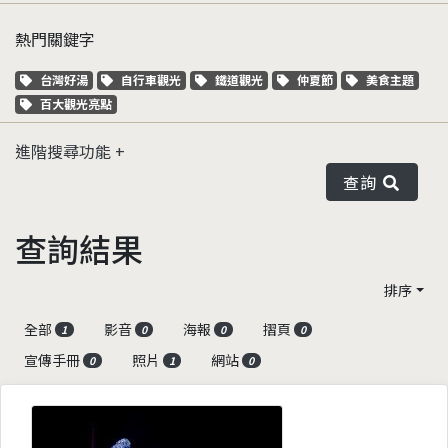
熱門關鍵字
關鍵字標籤
關鍵字標籤
關鍵字標籤
關鍵字標籤
關鍵字標籤
台灣好湯
自行車觀光
鐵道觀光
仲夏節
美食主題
關鍵字標籤
百大觀光亮點
進階搜尋功能
查詢
查詢結果
排序
全部
影音
海報
摺頁
1
0
0
0
宣傳手冊
照片
網站
0
1
0