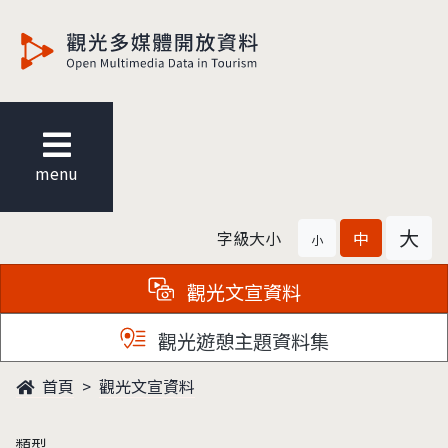
觀光多媒體開放資料
menu
大
字級大小
中
小
觀光文宣資料
觀光遊憩主題資料集
首頁
觀光文宣資料
類型