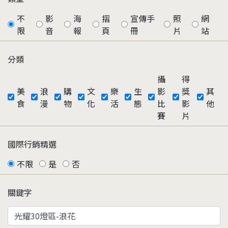
不
影
海
摺
宣傳手
照
網
限
音
報
頁
冊
片
站
分類
攝
得
美
浪
購
文
樂
生
影
獎
其
食
漫
物
化
活
態
比
影
他
賽
片
國際行銷精選
不限
是
否
關鍵字