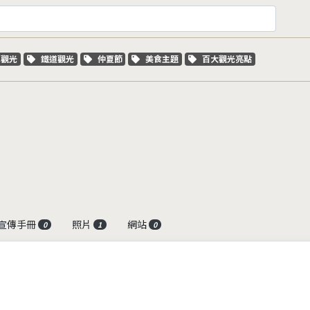
字標籤
關鍵字標籤
關鍵字標籤
關鍵字標籤
關鍵字標籤
車觀光
鐵道觀光
仲夏節
美食主題
百大觀光亮點
宣傳手冊
照片
網站
0
1
0