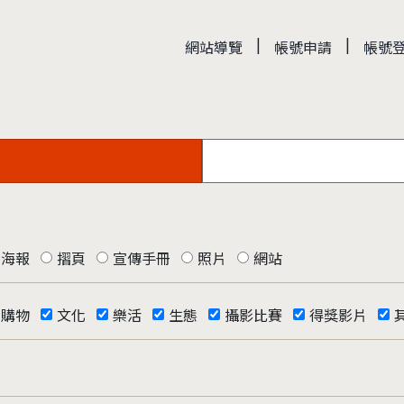
|
|
網站導覽
帳號申請
帳號
海報
摺頁
宣傳手冊
照片
網站
購物
文化
樂活
生態
攝影比賽
得獎影片
否