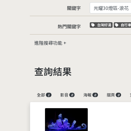
關鍵字
關鍵字標籤
關鍵
台灣好湯
自行
熱門關鍵字
進階搜尋功能
查詢結果
全部
影音
海報
摺頁
1
0
0
0