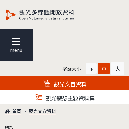
觀光多媒體開放資料
menu
大
字級大小
中
小
觀光文宣資料
觀光遊憩主題資料集
首頁
觀光文宣資料
類型