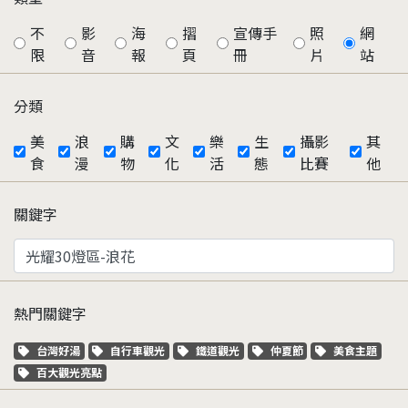
不
影
海
摺
宣傳手
照
網
限
音
報
頁
冊
片
站
分類
美
浪
購
文
樂
生
攝影
其
食
漫
物
化
活
態
比賽
他
關鍵字
熱門關鍵字
關鍵字標籤
關鍵字標籤
關鍵字標籤
關鍵字標籤
關鍵字標籤
台灣好湯
自行車觀光
鐵道觀光
仲夏節
美食主題
關鍵字標籤
百大觀光亮點