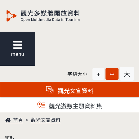
觀光多媒體開放資料
menu
大
字級大小
中
小
觀光文宣資料
觀光遊憩主題資料集
首頁
觀光文宣資料
類型