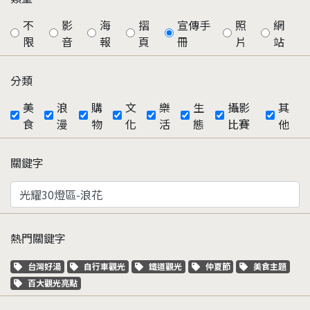
不
影
海
摺
宣傳手
照
網
限
音
報
頁
冊
片
站
分類
美
浪
購
文
樂
生
攝影
其
食
漫
物
化
活
態
比賽
他
關鍵字
熱門關鍵字
關鍵字標籤
關鍵字標籤
關鍵字標籤
關鍵字標籤
關鍵字標籤
台灣好湯
自行車觀光
鐵道觀光
仲夏節
美食主題
關鍵字標籤
百大觀光亮點