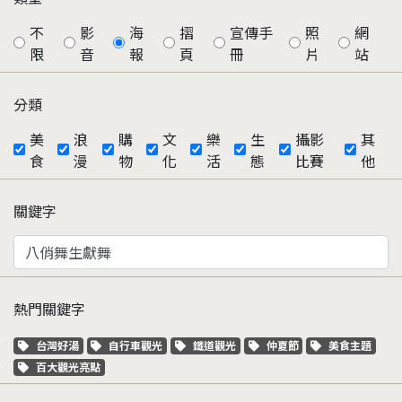
不
影
海
摺
宣傳手
照
網
限
音
報
頁
冊
片
站
分類
美
浪
購
文
樂
生
攝影
其
食
漫
物
化
活
態
比賽
他
關鍵字
熱門關鍵字
關鍵字標籤
關鍵字標籤
關鍵字標籤
關鍵字標籤
關鍵字標籤
台灣好湯
自行車觀光
鐵道觀光
仲夏節
美食主題
關鍵字標籤
百大觀光亮點