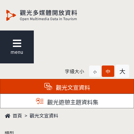
觀光多媒體開放資料
menu
大
字級大小
中
小
觀光文宣資料
觀光遊憩主題資料集
首頁
觀光文宣資料
類型