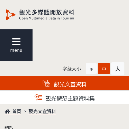
觀光多媒體開放資料
menu
大
字級大小
中
小
觀光文宣資料
觀光遊憩主題資料集
首頁
觀光文宣資料
類型