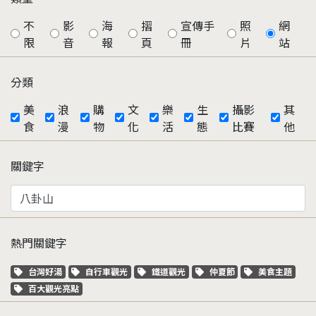
不
影
海
摺
宣傳手
照
網
限
音
報
頁
冊
片
站
分類
美
浪
購
文
樂
生
攝影
其
食
漫
物
化
活
態
比賽
他
關鍵字
熱門關鍵字
關鍵字標籤
關鍵字標籤
關鍵字標籤
關鍵字標籤
關鍵字標籤
台灣好湯
自行車觀光
鐵道觀光
仲夏節
美食主題
關鍵字標籤
百大觀光亮點