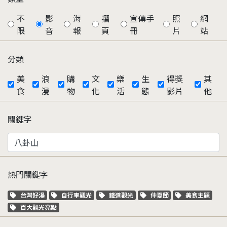
不
影
海
摺
宣傳手
照
網
限
音
報
頁
冊
片
站
分類
美
浪
購
文
樂
生
得獎
其
食
漫
物
化
活
態
影片
他
關鍵字
熱門關鍵字
關鍵字標籤
關鍵字標籤
關鍵字標籤
關鍵字標籤
關鍵字標籤
台灣好湯
自行車觀光
鐵道觀光
仲夏節
美食主題
關鍵字標籤
百大觀光亮點