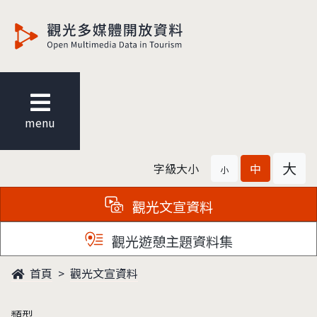
觀光多媒體開放資料
menu
大
字級大小
中
小
觀光文宣資料
觀光遊憩主題資料集
首頁
觀光文宣資料
類型