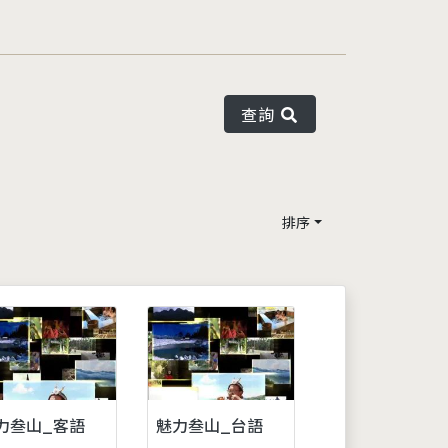
查詢
排序
力叁山_客語
魅力叁山_台語