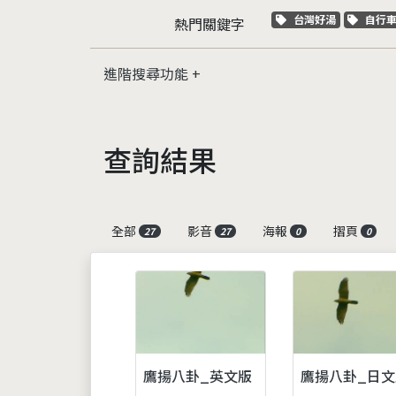
關鍵字標籤
關鍵
台灣好湯
自行
熱門關鍵字
進階搜尋功能
查詢結果
全部
影音
海報
摺頁
27
27
0
0
鷹揚八卦_英文版
鷹揚八卦_日文