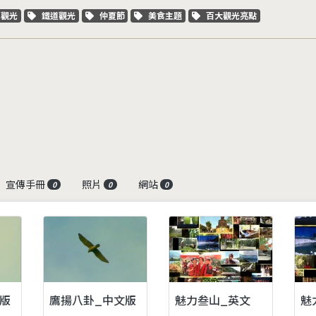
字標籤
關鍵字標籤
關鍵字標籤
關鍵字標籤
關鍵字標籤
車觀光
鐵道觀光
仲夏節
美食主題
百大觀光亮點
宣傳手冊
照片
網站
0
0
0
版
鷹揚八卦_中文版
魅力叁山_英文
魅