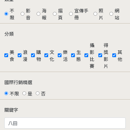
不
影
海
摺
宣傳手
照
網
限
音
報
頁
冊
片
站
分類
攝
得
美
浪
購
文
樂
生
影
獎
其
食
漫
物
化
活
態
比
影
他
賽
片
國際行銷精選
不限
是
否
關鍵字