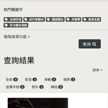
熱門關鍵字
關鍵字標籤
關鍵字標籤
關鍵字標籤
關鍵字標籤
關鍵字標籤
台灣好湯
自行車觀光
鐵道觀光
仲夏節
美食主題
關鍵字標籤
百大觀光亮點
進階搜尋功能
查詢
查詢結果
排序
全部
影音
海報
摺頁
4
1
0
1
宣傳手冊
照片
網站
0
2
0