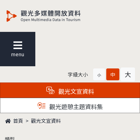
觀光多媒體開放資料
menu
大
字級大小
中
小
觀光文宣資料
觀光遊憩主題資料集
首頁
觀光文宣資料
類型