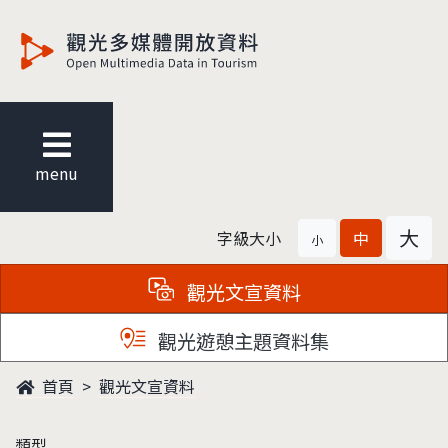
觀光多媒體開放資料
menu
大
字級大小
中
小
觀光文宣資料
觀光遊憩主題資料集
首頁
觀光文宣資料
類型