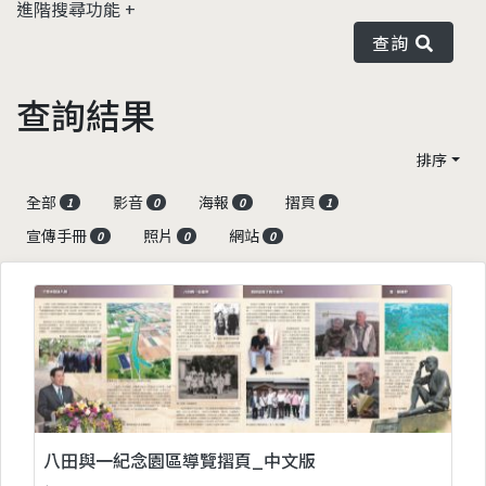
進階搜尋功能
查詢
查詢結果
排序
全部
影音
海報
摺頁
1
0
0
1
宣傳手冊
照片
網站
0
0
0
八田與一紀念園區導覽摺頁_中文版