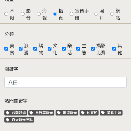
不
影
海
摺
宣傳手
照
網
限
音
報
頁
冊
片
站
分類
美
浪
購
文
樂
生
攝影
其
食
漫
物
化
活
態
比賽
他
關鍵字
熱門關鍵字
關鍵字標籤
關鍵字標籤
關鍵字標籤
關鍵字標籤
關鍵字標籤
台灣好湯
自行車觀光
鐵道觀光
仲夏節
美食主題
關鍵字標籤
百大觀光亮點