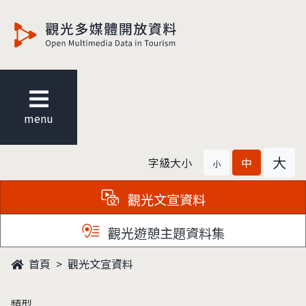
觀光多媒體開放資料
menu
大
字級大小
中
小
觀光文宣資料
觀光遊憩主題資料集
首頁
觀光文宣資料
類型