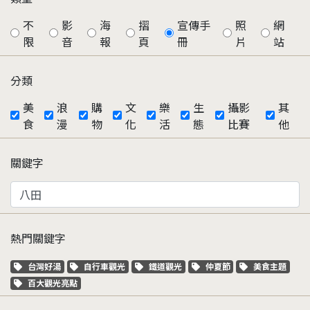
不
影
海
摺
宣傳手
照
網
限
音
報
頁
冊
片
站
分類
美
浪
購
文
樂
生
攝影
其
食
漫
物
化
活
態
比賽
他
關鍵字
熱門關鍵字
關鍵字標籤
關鍵字標籤
關鍵字標籤
關鍵字標籤
關鍵字標籤
台灣好湯
自行車觀光
鐵道觀光
仲夏節
美食主題
關鍵字標籤
百大觀光亮點