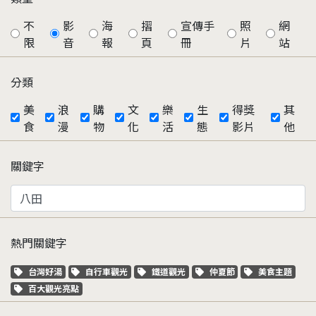
不
影
海
摺
宣傳手
照
網
限
音
報
頁
冊
片
站
分類
美
浪
購
文
樂
生
得獎
其
食
漫
物
化
活
態
影片
他
關鍵字
熱門關鍵字
關鍵字標籤
關鍵字標籤
關鍵字標籤
關鍵字標籤
關鍵字標籤
台灣好湯
自行車觀光
鐵道觀光
仲夏節
美食主題
關鍵字標籤
百大觀光亮點