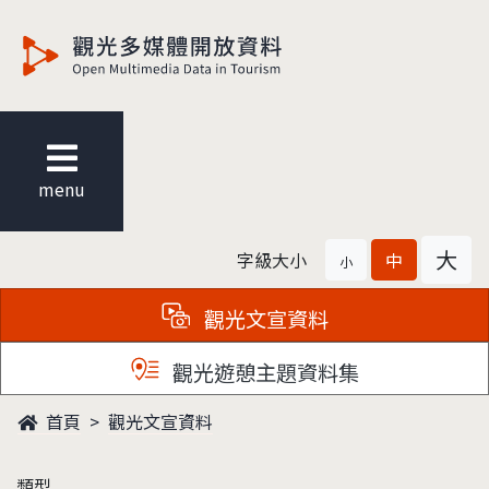
觀光多媒體開放資料
menu
大
字級大小
中
小
觀光文宣資料
觀光遊憩主題資料集
首頁
觀光文宣資料
類型