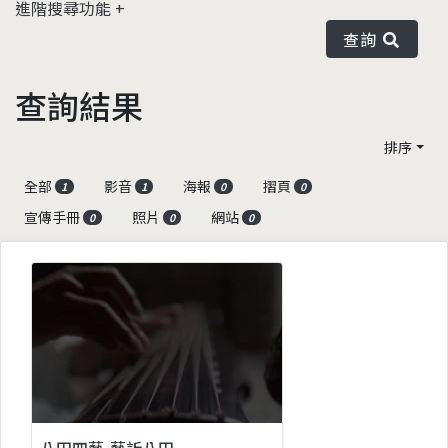
進階搜尋功能
查詢
查詢結果
排序
全部
影音
海報
摺頁
1
1
0
0
宣傳手冊
照片
網站
0
0
0
八田四藝-藝訴八田